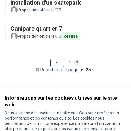
installation d'un skatepark
Proposition officielle
0
Caniparc quartier 7
Proposition officielle
0
Réalisé
1
2
Résultats par page :
25
Voir toutes les propositions retirées
Informations sur les cookies utilisés sur le site
web
Nous utilisons des cookies sur notre site Web pour améliorer la
Conditions d'utilisation
performance et les contenus du site. Les cookies nous
Paramètres des cookies
permettent de fournir une expérience utilisateur et un contenu
Je participe ! sur X
Je participe ! sur Facebook
Je participe ! sur Instagram
plus personnalisés à partir de nos canaux de médias sociaux.