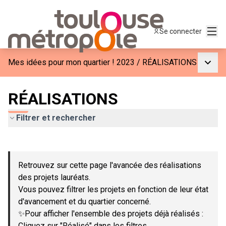
Menu
Se connecter
Menu p
Mes idées pour mon quartier ! 2023
/
RÉALISATIONS
RÉALISATIONS
Filtrer et rechercher
Passer la carte
Leaflet
|
©
OpenStreetMap
contributors
L'élément suivant est une carte qui présente les éléments de c
+
Retrouvez sur cette page l'avancée des réalisations
−
des projets lauréats.
Vous pouvez filtrer les projets en fonction de leur état
d'avancement et du quartier concerné.
✨Pour afficher l'ensemble des projets déjà réalisés :
Cliquez sur "Réalisé" dans les filtres