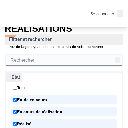
Mes idées pour mon quartier ! 2023
/
Menu p
Menu
RÉALISATIONS
Se connecter
RÉALISATIONS
Filtrer et rechercher
Filtrez de façon dynamique les résultats de votre recherche.
État
Tout
Etude en cours
En cours de réalisation
Réalisé