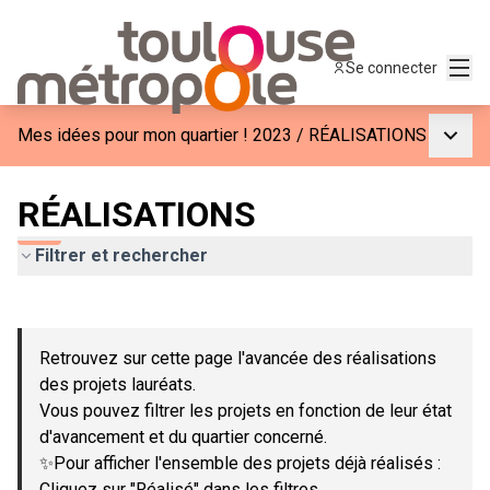
Menu
Se connecter
Menu p
Mes idées pour mon quartier ! 2023
/
RÉALISATIONS
RÉALISATIONS
Filtrer et rechercher
Passer la carte
Leaflet
|
©
OpenStreetMap
contributors
L'élément suivant est une carte qui présente les éléments de c
+
Retrouvez sur cette page l'avancée des réalisations
−
des projets lauréats.
Vous pouvez filtrer les projets en fonction de leur état
d'avancement et du quartier concerné.
✨Pour afficher l'ensemble des projets déjà réalisés :
Cliquez sur "Réalisé" dans les filtres