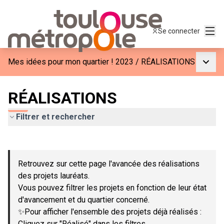
Menu
Se connecter
Menu p
Mes idées pour mon quartier ! 2023
/
RÉALISATIONS
RÉALISATIONS
Filtrer et rechercher
Passer la carte
Leaflet
|
©
OpenStreetMap
contributors
L'élément suivant est une carte qui présente les éléments de c
+
Retrouvez sur cette page l'avancée des réalisations
−
des projets lauréats.
Vous pouvez filtrer les projets en fonction de leur état
d'avancement et du quartier concerné.
✨Pour afficher l'ensemble des projets déjà réalisés :
Cliquez sur "Réalisé" dans les filtres