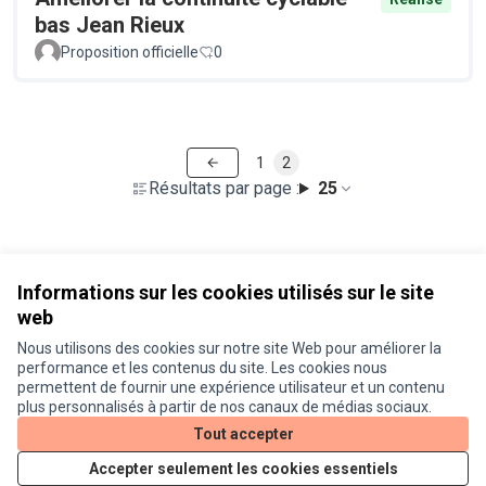
bas Jean Rieux
Proposition officielle
0
1
2
Résultats par page :
25
Voir toutes les propositions retirées
Informations sur les cookies utilisés sur le site
web
Nous utilisons des cookies sur notre site Web pour améliorer la
Conditions d'utilisation
performance et les contenus du site. Les cookies nous
Paramètres des cookies
permettent de fournir une expérience utilisateur et un contenu
Je participe ! sur X
Je participe ! sur Facebook
Je participe ! sur Instagram
plus personnalisés à partir de nos canaux de médias sociaux.
(Lien externe)
(Lien externe)
(Lien externe)
Tout accepter
Accepter seulement les cookies essentiels