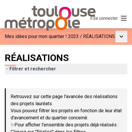
Menu
Se connecter
Menu p
Mes idées pour mon quartier ! 2023
/
RÉALISATIONS
RÉALISATIONS
Filtrer et rechercher
Passer la carte
Leaflet
|
©
OpenStreetMap
contributors
L'élément suivant est une carte qui présente les éléments de c
+
Retrouvez sur cette page l'avancée des réalisations
−
des projets lauréats.
Vous pouvez filtrer les projets en fonction de leur état
d'avancement et du quartier concerné.
✨Pour afficher l'ensemble des projets déjà réalisés :
Cliquez sur "Réalisé" dans les filtres