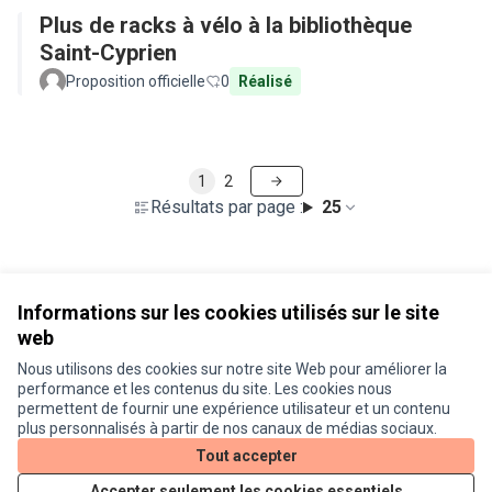
Plus de racks à vélo à la bibliothèque
Saint-Cyprien
Proposition officielle
0
Réalisé
1
2
Résultats par page :
25
Voir toutes les propositions retirées
Informations sur les cookies utilisés sur le site
web
Nous utilisons des cookies sur notre site Web pour améliorer la
Conditions d'utilisation
performance et les contenus du site. Les cookies nous
Paramètres des cookies
permettent de fournir une expérience utilisateur et un contenu
Je participe ! sur X
Je participe ! sur Facebook
Je participe ! sur Instagram
plus personnalisés à partir de nos canaux de médias sociaux.
(Lien externe)
(Lien externe)
(Lien externe)
Tout accepter
Accepter seulement les cookies essentiels