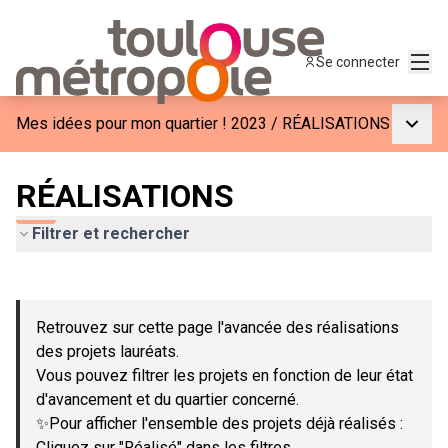
Menu
Se connecter
Menu p
Mes idées pour mon quartier ! 2023
/
RÉALISATIONS
RÉALISATIONS
Filtrer et rechercher
Passer la carte
Leaflet
|
©
OpenStreetMap
contributors
L'élément suivant est une carte qui présente les éléments de c
+
Retrouvez sur cette page l'avancée des réalisations
−
des projets lauréats.
Vous pouvez filtrer les projets en fonction de leur état
d'avancement et du quartier concerné.
✨Pour afficher l'ensemble des projets déjà réalisés :
Cliquez sur "Réalisé" dans les filtres