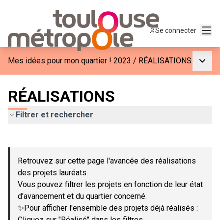
Menu
Se connecter
Menu p
Mes idées pour mon quartier ! 2023
/
RÉALISATIONS
RÉALISATIONS
Filtrer et rechercher
Passer la carte
Leaflet
|
©
OpenStreetMap
contributors
L'élément suivant est une carte qui présente les éléments de c
+
Retrouvez sur cette page l'avancée des réalisations
−
des projets lauréats.
Vous pouvez filtrer les projets en fonction de leur état
d'avancement et du quartier concerné.
✨Pour afficher l'ensemble des projets déjà réalisés :
Cliquez sur "Réalisé" dans les filtres