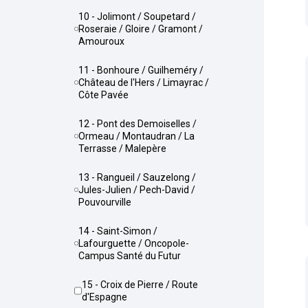
10 - Jolimont / Soupetard /
Roseraie / Gloire / Gramont /
Amouroux
11 - Bonhoure / Guilheméry /
Château de l'Hers / Limayrac /
Côte Pavée
12 - Pont des Demoiselles /
Ormeau / Montaudran / La
Terrasse / Malepère
13 - Rangueil / Sauzelong /
Jules-Julien / Pech-David /
Pouvourville
14 - Saint-Simon /
Lafourguette / Oncopole-
Campus Santé du Futur
15 - Croix de Pierre / Route
d'Espagne