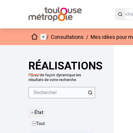
Accueil
Menu principal
/
Consultations
/
Mes idées pour mo
Passer
L'élément
+
−
RÉALISATIONS
Filtrez de façon dynamique les
résultats de votre recherche.
État
Tout