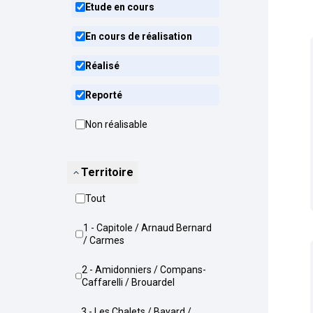
Etude en cours
En cours de réalisation
Réalisé
Reporté
Non réalisable
Territoire
Tout
1 - Capitole / Arnaud Bernard
/ Carmes
2 - Amidonniers / Compans-
Caffarelli / Brouardel
3 - Les Chalets / Bayard /