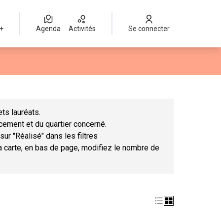
 +
Agenda
Activités
Se connecter
Leaflet
|
©
OpenStreetMap
contributors
mme des points de carte. L'élément peut être utilisé avec un lect
ts lauréats.
ncement et du quartier concerné.
sur "Réalisé" dans les filtres
la carte, en bas de page, modifiez le nombre de