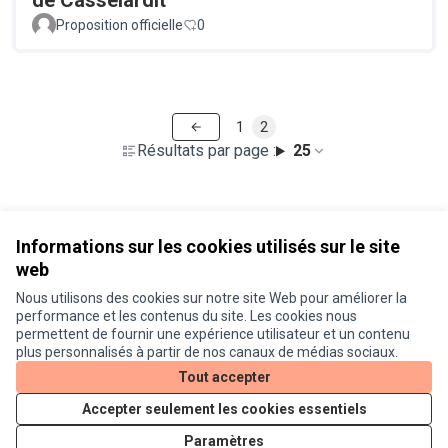
de Casselardit
Proposition officielle
0
1
2
Résultats par page :
25
Voir toutes les propositions retirées
Informations sur les cookies utilisés sur le site
web
Nous utilisons des cookies sur notre site Web pour améliorer la
Conditions d'utilisation
performance et les contenus du site. Les cookies nous
Paramètres des cookies
permettent de fournir une expérience utilisateur et un contenu
Je participe ! sur X
Je participe ! sur Facebook
Je participe ! sur Instagram
plus personnalisés à partir de nos canaux de médias sociaux.
(Lien externe)
(Lien externe)
(Lien externe)
Tout accepter
Accepter seulement les cookies essentiels
Licence Cre
(Lien extern
Paramètres
(Lien externe)