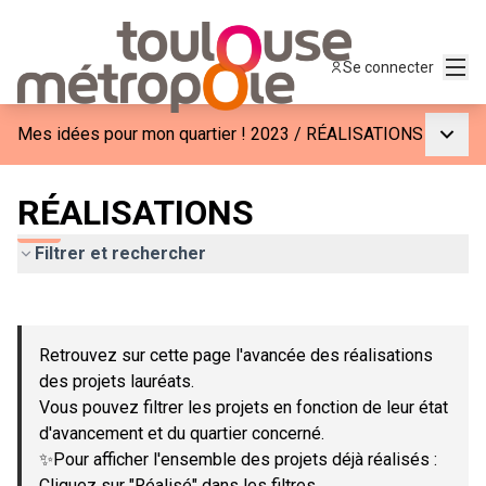
Menu
Se connecter
Menu p
Mes idées pour mon quartier ! 2023
/
RÉALISATIONS
RÉALISATIONS
Filtrer et rechercher
Passer la carte
Leaflet
|
©
OpenStreetMap
contributors
L'élément suivant est une carte qui présente les éléments de c
+
Retrouvez sur cette page l'avancée des réalisations
−
des projets lauréats.
Vous pouvez filtrer les projets en fonction de leur état
d'avancement et du quartier concerné.
✨Pour afficher l'ensemble des projets déjà réalisés :
Cliquez sur "Réalisé" dans les filtres