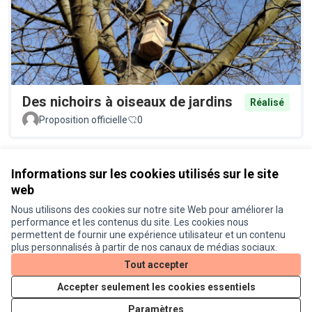
Des nichoirs à oiseaux de jardins
Réalisé
Proposition officielle
0
Voir toutes les propositions retirées
Informations sur les cookies utilisés sur le site
web
Nous utilisons des cookies sur notre site Web pour améliorer la
Conditions d'utilisation
performance et les contenus du site. Les cookies nous
Paramètres des cookies
permettent de fournir une expérience utilisateur et un contenu
Je participe ! sur X
Je participe ! sur Facebook
Je participe ! sur Instagram
plus personnalisés à partir de nos canaux de médias sociaux.
(Lien externe)
(Lien externe)
(Lien externe)
Tout accepter
Accepter seulement les cookies essentiels
Licence Cre
(Lien extern
Paramètres