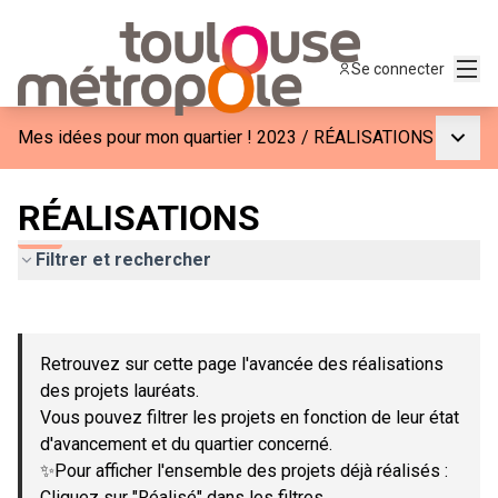
Menu
Se connecter
Menu p
Mes idées pour mon quartier ! 2023
/
RÉALISATIONS
RÉALISATIONS
Filtrer et rechercher
Passer la carte
Leaflet
|
©
OpenStreetMap
contributors
L'élément suivant est une carte qui présente les éléments de c
+
Retrouvez sur cette page l'avancée des réalisations
−
des projets lauréats.
Vous pouvez filtrer les projets en fonction de leur état
d'avancement et du quartier concerné.
✨Pour afficher l'ensemble des projets déjà réalisés :
Cliquez sur "Réalisé" dans les filtres