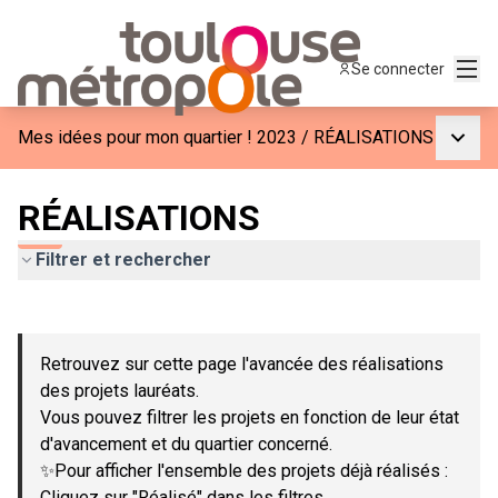
Menu
Se connecter
Menu p
Mes idées pour mon quartier ! 2023
/
RÉALISATIONS
RÉALISATIONS
Filtrer et rechercher
Passer la carte
Leaflet
|
©
OpenStreetMap
contributors
L'élément suivant est une carte qui présente les éléments de c
+
Retrouvez sur cette page l'avancée des réalisations
−
des projets lauréats.
Vous pouvez filtrer les projets en fonction de leur état
d'avancement et du quartier concerné.
✨Pour afficher l'ensemble des projets déjà réalisés :
Cliquez sur "Réalisé" dans les filtres