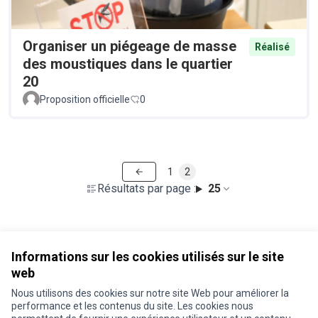
Organiser un piégeage de masse
Réalisé
des moustiques dans le quartier
20
Proposition officielle
0
1
2
Résultats par page :
25
Voir toutes les propositions retirées
Informations sur les cookies utilisés sur le site
web
Nous utilisons des cookies sur notre site Web pour améliorer la
Conditions d'utilisation
performance et les contenus du site. Les cookies nous
Paramètres des cookies