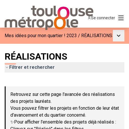
Menu
Se connecter
Menu p
Mes idées pour mon quartier ! 2023
/
RÉALISATIONS
RÉALISATIONS
Filtrer et rechercher
Passer la carte
Leaflet
|
©
OpenStreetMap
contributors
L'élément suivant est une carte qui présente les éléments de c
+
Retrouvez sur cette page l'avancée des réalisations
−
des projets lauréats.
Vous pouvez filtrer les projets en fonction de leur état
d'avancement et du quartier concerné.
✨Pour afficher l'ensemble des projets déjà réalisés :
Cliquez sur "Réalisé" dans les filtres