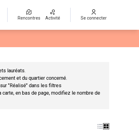
Rencontres
Activité
Se connecter
Leaflet
|
©
OpenStreetMap
contributors
mme des points de carte. L'élément peut être utilisé avec un lect
ts lauréats.
ncement et du quartier concerné.
sur "Réalisé" dans les filtres
la carte, en bas de page, modifiez le nombre de