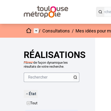
Accueil
Menu principal
/
Consultations
/
Mes idées pour mo
Passer
L'élément
+
−
RÉALISATIONS
Filtrez de façon dynamique les
résultats de votre recherche.
État
Tout