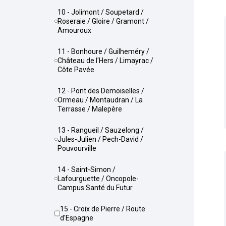
10 - Jolimont / Soupetard /
Roseraie / Gloire / Gramont /
Amouroux
11 - Bonhoure / Guilheméry /
Château de l'Hers / Limayrac /
Côte Pavée
12 - Pont des Demoiselles /
Ormeau / Montaudran / La
Terrasse / Malepère
13 - Rangueil / Sauzelong /
Jules-Julien / Pech-David /
Pouvourville
14 - Saint-Simon /
Lafourguette / Oncopole-
Campus Santé du Futur
15 - Croix de Pierre / Route
d'Espagne