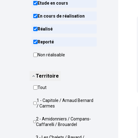
Etude en cours
En cours de réalisation
Réalisé
Reporté
Non réalisable
Territoire
Tout
1 - Capitole / Arnaud Bernard
/ Carmes
2 - Amidonniers / Compans-
Caffarelli / Brouardel
3 - Les Chalets / Bayard /