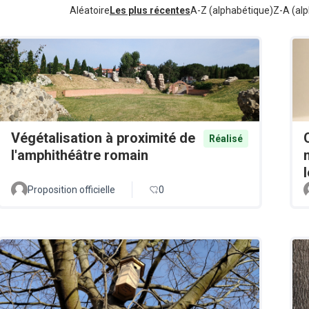
Aléatoire
Les plus récentes
A-Z (alphabétique)
Z-A (alp
Végétalisation à proximité de
Réalisé
l'amphithéâtre romain
Proposition officielle
0