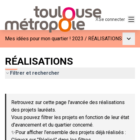
Menu
Se connecter
Menu p
Mes idées pour mon quartier ! 2023
/
RÉALISATIONS
RÉALISATIONS
Filtrer et rechercher
Passer la carte
Leaflet
|
©
OpenStreetMap
contributors
L'élément suivant est une carte qui présente les éléments de c
+
Retrouvez sur cette page l'avancée des réalisations
−
des projets lauréats.
Vous pouvez filtrer les projets en fonction de leur état
d'avancement et du quartier concerné.
✨Pour afficher l'ensemble des projets déjà réalisés :
Cliquez sur "Réalisé" dans les filtres