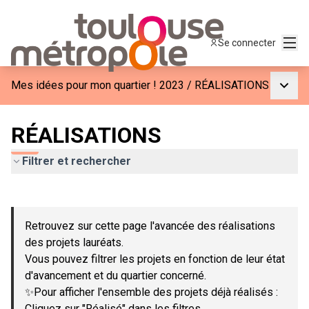
Menu
Se connecter
Menu p
Mes idées pour mon quartier ! 2023
/
RÉALISATIONS
RÉALISATIONS
Filtrer et rechercher
Passer la carte
Leaflet
|
©
OpenStreetMap
contributors
L'élément suivant est une carte qui présente les éléments de c
+
Retrouvez sur cette page l'avancée des réalisations
−
des projets lauréats.
Vous pouvez filtrer les projets en fonction de leur état
d'avancement et du quartier concerné.
✨Pour afficher l'ensemble des projets déjà réalisés :
Cliquez sur "Réalisé" dans les filtres