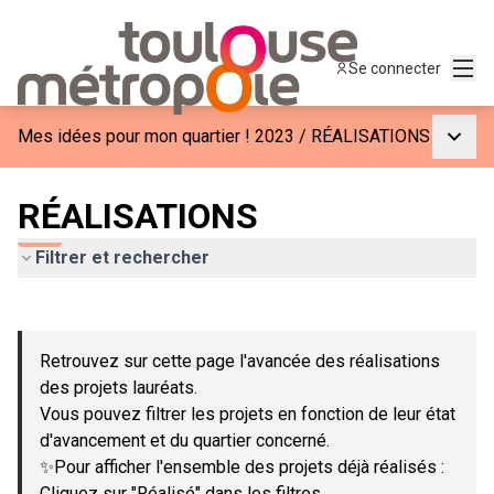
Menu
Se connecter
Menu p
Mes idées pour mon quartier ! 2023
/
RÉALISATIONS
RÉALISATIONS
Filtrer et rechercher
Passer la carte
Leaflet
|
©
OpenStreetMap
contributors
L'élément suivant est une carte qui présente les éléments de c
+
Retrouvez sur cette page l'avancée des réalisations
−
des projets lauréats.
Vous pouvez filtrer les projets en fonction de leur état
d'avancement et du quartier concerné.
✨Pour afficher l'ensemble des projets déjà réalisés :
Cliquez sur "Réalisé" dans les filtres