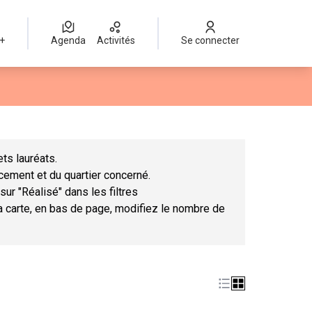
 +
Agenda
Activités
Se connecter
Leaflet
|
©
OpenStreetMap
contributors
mme des points de carte. L'élément peut être utilisé avec un lect
ts lauréats.
ncement et du quartier concerné.
sur "Réalisé" dans les filtres
la carte, en bas de page, modifiez le nombre de