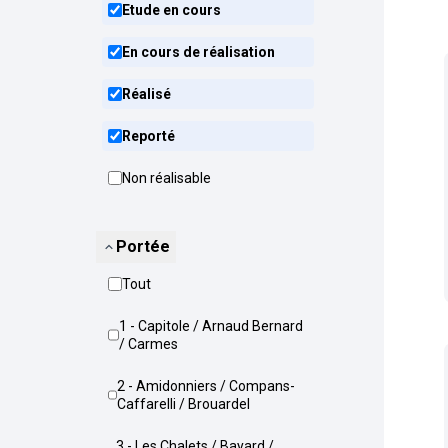
Etude en cours
En cours de réalisation
Réalisé
Reporté
Non réalisable
Portée
Tout
1 - Capitole / Arnaud Bernard
/ Carmes
2 - Amidonniers / Compans-
Caffarelli / Brouardel
3 - Les Chalets / Bayard /