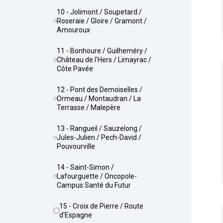
10 - Jolimont / Soupetard /
Roseraie / Gloire / Gramont /
Amouroux
11 - Bonhoure / Guilheméry /
Château de l'Hers / Limayrac /
Côte Pavée
12 - Pont des Demoiselles /
Ormeau / Montaudran / La
Terrasse / Malepère
13 - Rangueil / Sauzelong /
Jules-Julien / Pech-David /
Pouvourville
14 - Saint-Simon /
Lafourguette / Oncopole-
Campus Santé du Futur
15 - Croix de Pierre / Route
d'Espagne