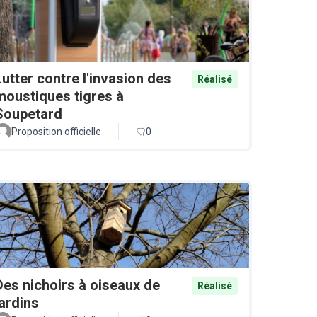
Lutter contre l'invasion des
Réalisé
moustiques tigres à
Soupetard
Proposition officielle
0
Des nichoirs à oiseaux de
Réalisé
jardins