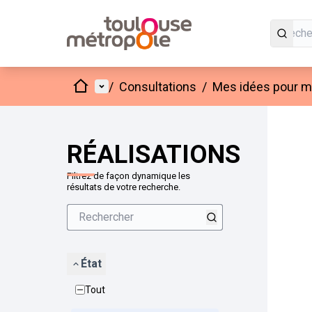
Accueil
Menu principal
/
Consultations
/
Mes idées pour mo
Passer
L'élément
+
−
RÉALISATIONS
Filtrez de façon dynamique les
résultats de votre recherche.
État
Tout