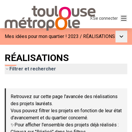
Menu
Se connecter
Menu p
Mes idées pour mon quartier ! 2023
/
RÉALISATIONS
RÉALISATIONS
Filtrer et rechercher
Passer la carte
Leaflet
|
©
OpenStreetMap
contributors
L'élément suivant est une carte qui présente les éléments de c
+
Retrouvez sur cette page l'avancée des réalisations
−
des projets lauréats.
Vous pouvez filtrer les projets en fonction de leur état
d'avancement et du quartier concerné.
✨Pour afficher l'ensemble des projets déjà réalisés :
Cliquez sur "Réalisé" dans les filtres