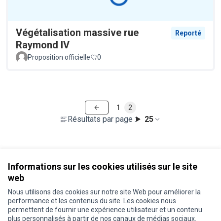
Végétalisation massive rue
Reporté
Raymond IV
Proposition officielle
0
1
2
Résultats par page :
25
Voir toutes les propositions retirées
Informations sur les cookies utilisés sur le site
web
Nous utilisons des cookies sur notre site Web pour améliorer la
Conditions d'utilisation
performance et les contenus du site. Les cookies nous
Paramètres des cookies
permettent de fournir une expérience utilisateur et un contenu
Je participe ! sur X
Je participe ! sur Facebook
Je participe ! sur Instagram
plus personnalisés à partir de nos canaux de médias sociaux.