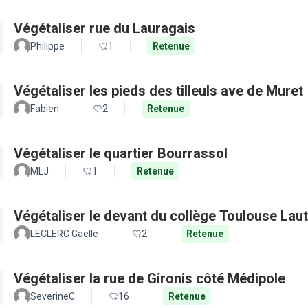
Végétaliser rue du Lauragais
Philippe
1
Retenue
Végétaliser les pieds des tilleuls ave de Muret
Fabien
2
Retenue
Végétaliser le quartier Bourrassol
MLJ
1
Retenue
Végétaliser le devant du collège Toulouse Lau
LECLERC Gaëlle
2
Retenue
Végétaliser la rue de Gironis côté Médipole
SeverineC
16
Retenue