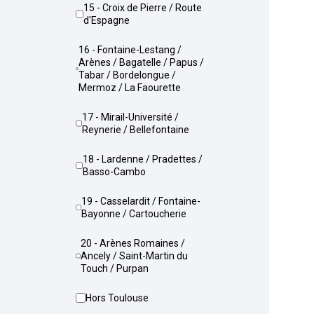
15 - Croix de Pierre / Route
d'Espagne
16 - Fontaine-Lestang /
Arènes / Bagatelle / Papus /
Tabar / Bordelongue /
Mermoz / La Faourette
17 - Mirail-Université /
Reynerie / Bellefontaine
18 - Lardenne / Pradettes /
Basso-Cambo
19 - Casselardit / Fontaine-
Bayonne / Cartoucherie
20 - Arènes Romaines /
Ancely / Saint-Martin du
Touch / Purpan
Hors Toulouse