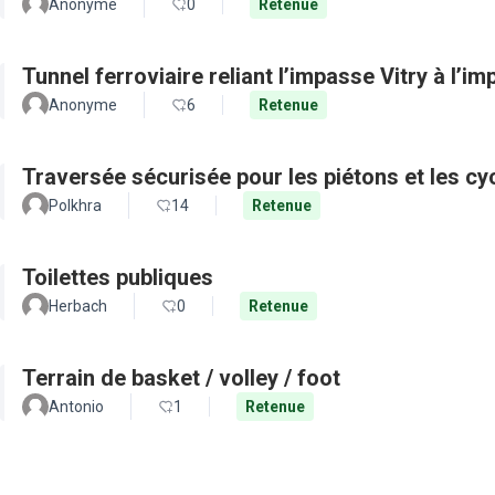
Anonyme
0
Retenue
Tunnel ferroviaire reliant l’impasse Vitry à l’i
Anonyme
6
Retenue
Traversée sécurisée pour les piétons et les cy
Polkhra
14
Retenue
Toilettes publiques
Herbach
0
Retenue
Terrain de basket / volley / foot
Antonio
1
Retenue