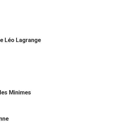
rue Léo Lagrange
 des Minimes
onne