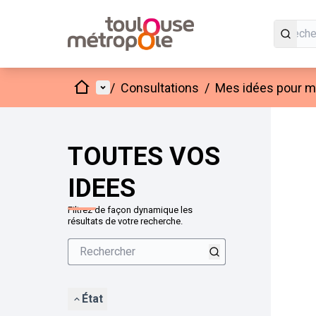
Accueil
Menu principal
/
Consultations
/
Mes idées pour mo
Passer
L'élément
+
−
TOUTES VOS
IDEES
Filtrez de façon dynamique les
résultats de votre recherche.
État