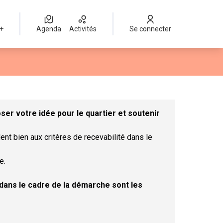
 +
Agenda
Activités
Se connecter
Leaflet
|
©
OpenStreetMap
contributors
mme des points de carte. L'élément peut être utilisé avec un lect
er votre idée pour le quartier et soutenir
ent bien aux critères de recevabilité dans le
e.
t dans le cadre de la démarche sont les