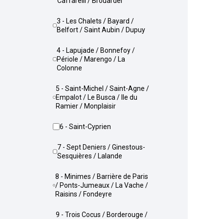
Caffarelli / Brouardel
3 - Les Chalets / Bayard /
Belfort / Saint Aubin / Dupuy
4 - Lapujade / Bonnefoy /
Périole / Marengo / La
Colonne
5 - Saint-Michel / Saint-Agne /
Empalot / Le Busca / Ile du
Ramier / Monplaisir
6 - Saint-Cyprien
7 - Sept Deniers / Ginestous-
Sesquières / Lalande
8 - Minimes / Barrière de Paris
/ Ponts-Jumeaux / La Vache /
Raisins / Fondeyre
9 - Trois Cocus / Borderouge /