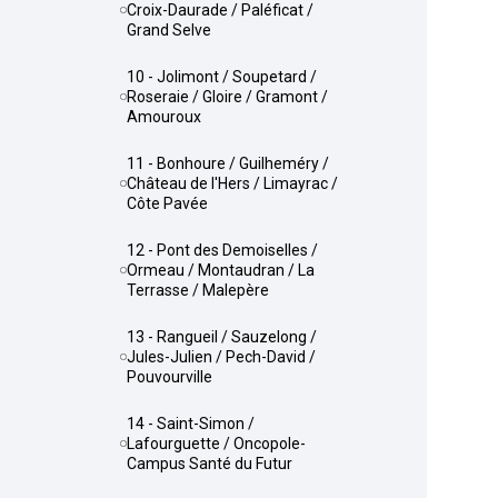
Croix-Daurade / Paléficat /
Grand Selve
10 - Jolimont / Soupetard /
Roseraie / Gloire / Gramont /
Amouroux
11 - Bonhoure / Guilheméry /
Château de l'Hers / Limayrac /
Côte Pavée
12 - Pont des Demoiselles /
Ormeau / Montaudran / La
Terrasse / Malepère
13 - Rangueil / Sauzelong /
Jules-Julien / Pech-David /
Pouvourville
14 - Saint-Simon /
Lafourguette / Oncopole-
Campus Santé du Futur