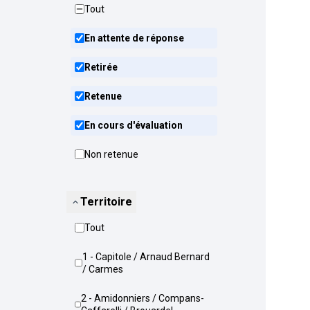
Tout
En attente de réponse
Retirée
Retenue
En cours d'évaluation
Non retenue
Territoire
Tout
1 - Capitole / Arnaud Bernard
/ Carmes
2 - Amidonniers / Compans-