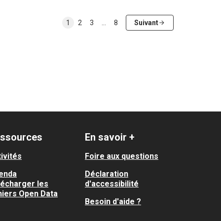
1
2
3
…
8
Suivant
ssources
En savoir +
ivités
Foire aux questions
enda
Déclaration
lécharger les
d'accessibilité
hiers Open Data
Besoin d'aide ?