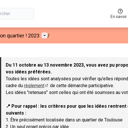
En savoir
Menu utilisateur
n quartier ! 2023
/
 la carte
 suivant est une carte qui présente les éléments de cette page co
Du 11 octobre au 13 novembre 2023, vous avez pu propos
vos idées préférées.
Toutes les idées sont analysées pour vérifier qu'elles répond
cadre du
règlement
de cette démarche participative.
(Lien externe)
Les idées "retenues" sont celles qui ont été soumises au vot
📍 Pour rappel : les critères pour que les idées rentren
suivants :
1. Être précisément localisée dans un quartier de Toulouse
2. Un seul projet précis par idée