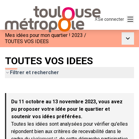
Menu
Se connecter
Mes idées pour mon quartier ! 2023
/
Menu p
TOUTES VOS IDEES
TOUTES VOS IDEES
Filtrer et rechercher
Passer la carte
Leaflet
|
©
OpenStreetMap
contributors
L'élément suivant est une carte qui présente les éléments de c
+
Du 11 octobre au 13 novembre 2023, vous avez
−
pu proposer votre idée pour le quartier et
soutenir vos idées préférées.
Toutes les idées sont analysées pour vérifier qu'elles
répondent bien aux critères de recevabilité dans le
cadre du
règlement
de cette démarche participative.