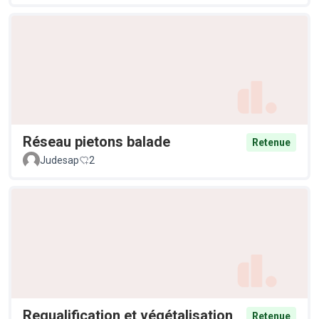
Réseau pietons balade
Retenue
Judesap
2
Requalification et végétalisation
Retenue