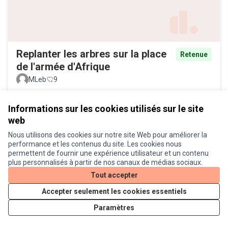
Replanter les arbres sur la place
Retenue
de l'armée d'Afrique
MLeb
9
Informations sur les cookies utilisés sur le site
web
Nous utilisons des cookies sur notre site Web pour améliorer la
performance et les contenus du site. Les cookies nous
permettent de fournir une expérience utilisateur et un contenu
plus personnalisés à partir de nos canaux de médias sociaux.
Tout accepter
Replanter les arbres / arbustes
Retenue
Accepter seulement les cookies essentiels
morts Borderouge Sud
Paramètres
Aurelien31
12