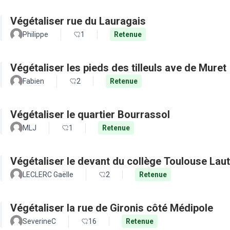
Végétaliser rue du Lauragais
Philippe
1
Retenue
Végétaliser les pieds des tilleuls ave de Muret
Fabien
2
Retenue
Végétaliser le quartier Bourrassol
MLJ
1
Retenue
Végétaliser le devant du collège Toulouse Lau
LECLERC Gaëlle
2
Retenue
Végétaliser la rue de Gironis côté Médipole
SeverineC
16
Retenue