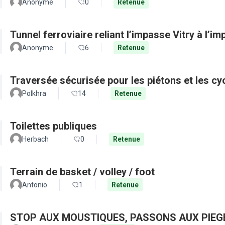
Anonyme
0
Retenue
Tunnel ferroviaire reliant l’impasse Vitry à l’i
Anonyme
6
Retenue
Traversée sécurisée pour les piétons et les cy
Polkhra
14
Retenue
Toilettes publiques
Herbach
0
Retenue
Terrain de basket / volley / foot
Antonio
1
Retenue
STOP AUX MOUSTIQUES, PASSONS AUX PIEG