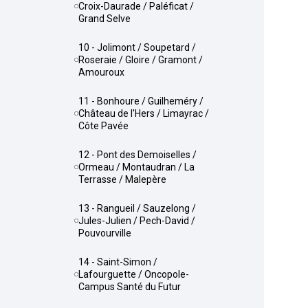
Croix-Daurade / Paléficat /
Grand Selve
10 - Jolimont / Soupetard /
Roseraie / Gloire / Gramont /
Amouroux
11 - Bonhoure / Guilheméry /
Château de l'Hers / Limayrac /
Côte Pavée
12 - Pont des Demoiselles /
Ormeau / Montaudran / La
Terrasse / Malepère
13 - Rangueil / Sauzelong /
Jules-Julien / Pech-David /
Pouvourville
14 - Saint-Simon /
Lafourguette / Oncopole-
Campus Santé du Futur