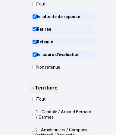
Tout
En attente de réponse
Retirée
Retenue
En cours d'évaluation
Non retenue
Territoire
Tout
1 - Capitole / Arnaud Bernard
/ Carmes
2 - Amidonniers / Compans-