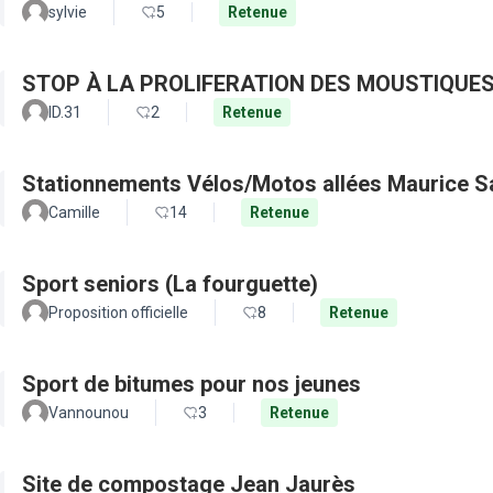
sylvie
5
Retenue
STOP À LA PROLIFERATION DES MOUSTIQUES
ID.31
2
Retenue
Stationnements Vélos/Motos allées Maurice S
Camille
14
Retenue
Sport seniors (La fourguette)
Proposition officielle
8
Retenue
Sport de bitumes pour nos jeunes
Vannounou
3
Retenue
Site de compostage Jean Jaurès