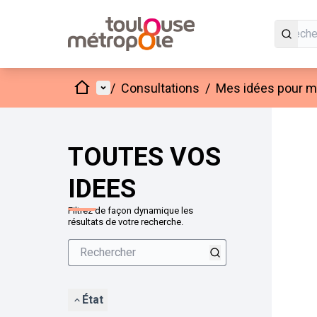
Accueil
Menu principal
/
Consultations
/
Mes idées pour mo
Passer
L'élément
+
−
TOUTES VOS
IDEES
Filtrez de façon dynamique les
résultats de votre recherche.
État