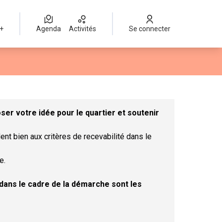
 +
Agenda
Activités
Se connecter
Leaflet
|
©
OpenStreetMap
contributors
mme des points de carte. L'élément peut être utilisé avec un lect
er votre idée pour le quartier et soutenir
ent bien aux critères de recevabilité dans le
e.
t dans le cadre de la démarche sont les