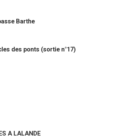
mpasse Barthe
cles des ponts (sortie n°17)
ES A LALANDE