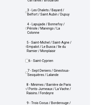
Caffarelli / Brouardel
3 - Les Chalets / Bayard /
Belfort / Saint Aubin / Dupuy
4 - Lapujade / Bonnefoy /
Périole / Marengo / La
Colonne
5 - Saint-Michel / Saint-Agne /
Empalot / Le Busca / Ile du
Ramier / Monplaisir
6 - Saint-Cyprien
7 - Sept Deniers / Ginestous-
Sesquières / Lalande
8 - Minimes / Barrière de Paris
/ Ponts-Jumeaux / La Vache /
Raisins / Fondeyre
9 - Trois Cocus / Borderouge /