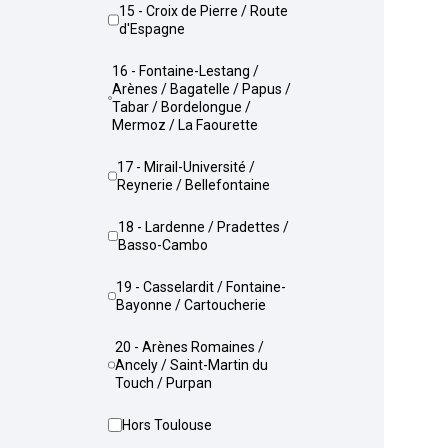
15 - Croix de Pierre / Route
d'Espagne
16 - Fontaine-Lestang /
Arènes / Bagatelle / Papus /
Tabar / Bordelongue /
Mermoz / La Faourette
17 - Mirail-Université /
Reynerie / Bellefontaine
18 - Lardenne / Pradettes /
Basso-Cambo
19 - Casselardit / Fontaine-
Bayonne / Cartoucherie
20 - Arènes Romaines /
Ancely / Saint-Martin du
Touch / Purpan
Hors Toulouse