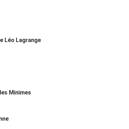
rue Léo Lagrange
 des Minimes
onne