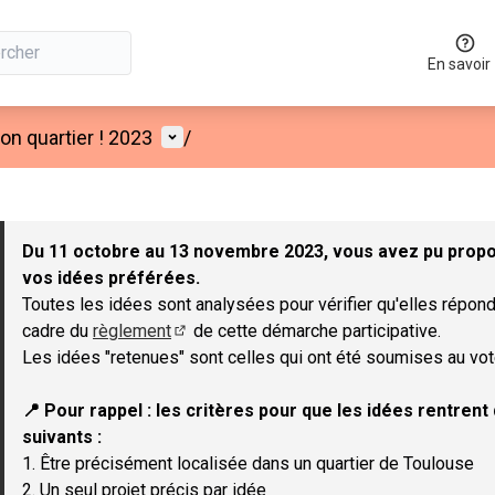
En savoir
Menu utilisateur
n quartier ! 2023
/
 la carte
 suivant est une carte qui présente les éléments de cette page co
Du 11 octobre au 13 novembre 2023, vous avez pu propos
vos idées préférées.
Toutes les idées sont analysées pour vérifier qu'elles répond
cadre du
règlement
de cette démarche participative.
(Lien externe)
Les idées "retenues" sont celles qui ont été soumises au vot
📍 Pour rappel : les critères pour que les idées rentren
suivants :
1. Être précisément localisée dans un quartier de Toulouse
2. Un seul projet précis par idée