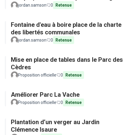
aux maladies tropicales)
jordan.samson
0
Retenue
Fontaine d'eau à boire place de la charte
des libertés communales
jordan.samson
0
Retenue
Mise en place de tables dans le Parc des
Cèdres
Proposition officielle
0
Retenue
Améliorer Parc La Vache
Proposition officielle
0
Retenue
Plantation d’un verger au Jardin
Clémence Isaure