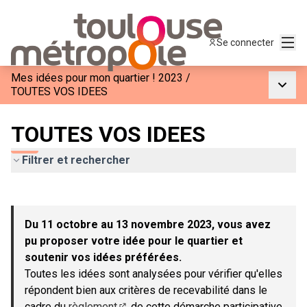
Menu
Se connecter
Mes idées pour mon quartier ! 2023
/
Menu p
TOUTES VOS IDEES
TOUTES VOS IDEES
Filtrer et rechercher
Passer la carte
Leaflet
|
©
OpenStreetMap
contributors
L'élément suivant est une carte qui présente les éléments de c
+
Du 11 octobre au 13 novembre 2023, vous avez
−
pu proposer votre idée pour le quartier et
soutenir vos idées préférées.
Toutes les idées sont analysées pour vérifier qu'elles
répondent bien aux critères de recevabilité dans le
cadre du
règlement
de cette démarche participative.