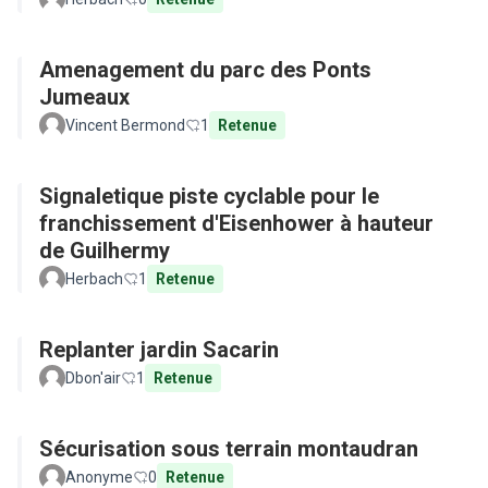
Amenagement du parc des Ponts
Jumeaux
Vincent Bermond
1
Retenue
Signaletique piste cyclable pour le
franchissement d'Eisenhower à hauteur
de Guilhermy
Herbach
1
Retenue
Replanter jardin Sacarin
Dbon'air
1
Retenue
Sécurisation sous terrain montaudran
Anonyme
0
Retenue