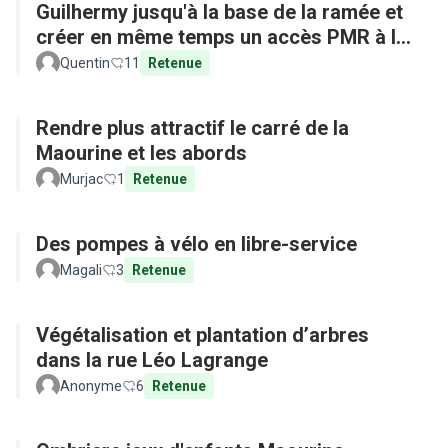
Guilhermy jusqu'à la base de la ramée et
créer en même temps un accès PMR à la
base depuis l'arrêt de bus
Quentin
11
Retenue
Rendre plus attractif le carré de la
Maourine et les abords
Murjac
1
Retenue
Des pompes à vélo en libre-service
Magali
3
Retenue
Végétalisation et plantation d’arbres
dans la rue Léo Lagrange
Anonyme
6
Retenue