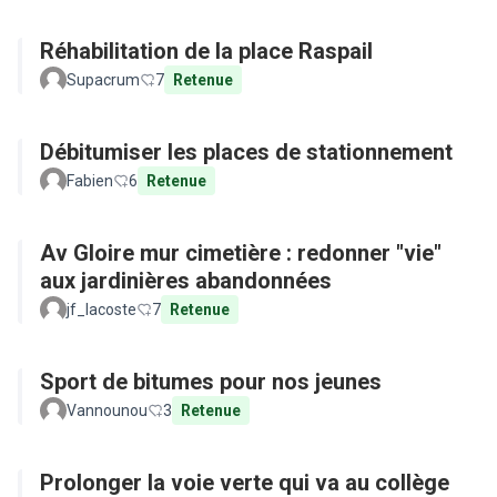
Réhabilitation de la place Raspail
Supacrum
7
Retenue
Débitumiser les places de stationnement
Fabien
6
Retenue
Av Gloire mur cimetière : redonner "vie"
aux jardinières abandonnées
jf_lacoste
7
Retenue
Sport de bitumes pour nos jeunes
Vannounou
3
Retenue
Prolonger la voie verte qui va au collège