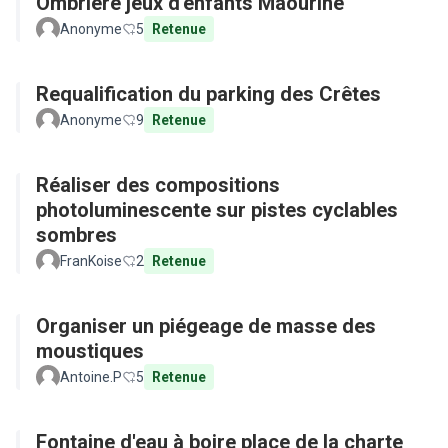
Ombriere jeux d'enfants Maourine
Anonyme
5
Retenue
Requalification du parking des Crêtes
Anonyme
9
Retenue
Réaliser des compositions
photoluminescente sur pistes cyclables
sombres
FranKoise
2
Retenue
Organiser un piégeage de masse des
moustiques
Antoine.P
5
Retenue
Fontaine d'eau à boire place de la charte