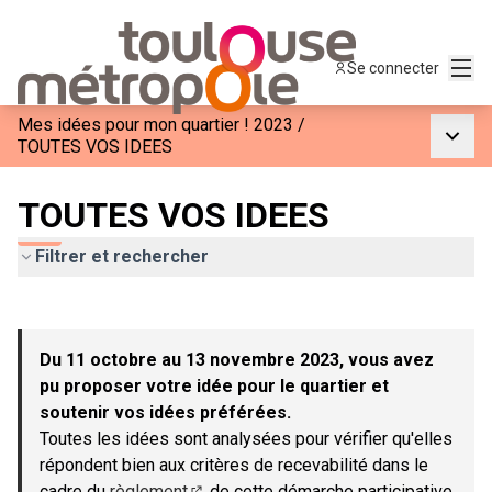
Menu
Se connecter
Mes idées pour mon quartier ! 2023
/
Menu p
TOUTES VOS IDEES
TOUTES VOS IDEES
Filtrer et rechercher
Passer la carte
Leaflet
|
©
OpenStreetMap
contributors
L'élément suivant est une carte qui présente les éléments de c
+
Du 11 octobre au 13 novembre 2023, vous avez
−
pu proposer votre idée pour le quartier et
soutenir vos idées préférées.
Toutes les idées sont analysées pour vérifier qu'elles
répondent bien aux critères de recevabilité dans le
cadre du
règlement
de cette démarche participative.