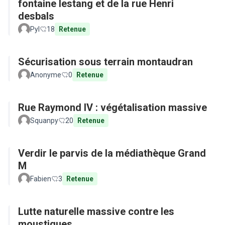
fontaine lestang et de la rue Henri
desbals
Pyl
18
Retenue
Sécurisation sous terrain montaudran
Anonyme
0
Retenue
Rue Raymond IV : végétalisation massive
Squanpy
20
Retenue
Verdir le parvis de la médiathèque Grand
M
Fabien
3
Retenue
Lutte naturelle massive contre les
moustiques