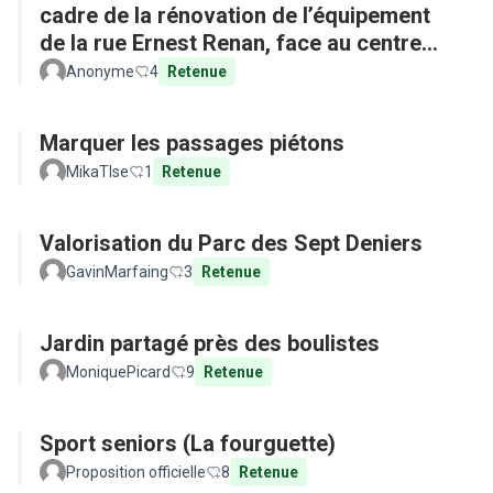
cadre de la rénovation de l’équipement
de la rue Ernest Renan, face au centre
commercial »
Anonyme
4
Retenue
Marquer les passages piétons
MikaTlse
1
Retenue
Valorisation du Parc des Sept Deniers
GavinMarfaing
3
Retenue
Jardin partagé près des boulistes
MoniquePicard
9
Retenue
Sport seniors (La fourguette)
Proposition officielle
8
Retenue