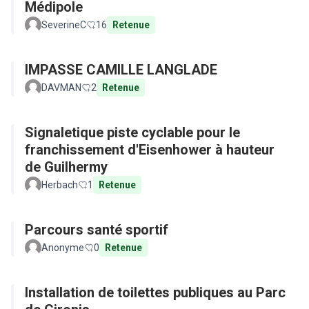
Médipole
SeverineC
16
Retenue
IMPASSE CAMILLE LANGLADE
DAVMAN
2
Retenue
Signaletique piste cyclable pour le
franchissement d'Eisenhower à hauteur
de Guilhermy
Herbach
1
Retenue
Parcours santé sportif
Anonyme
0
Retenue
Installation de toilettes publiques au Parc