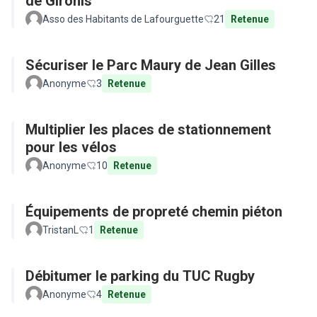
de Gironis
Asso des Habitants de Lafourguette
21
Retenue
Sécuriser le Parc Maury de Jean Gilles
Anonyme
3
Retenue
Multiplier les places de stationnement
pour les vélos
Anonyme
10
Retenue
Équipements de propreté chemin piéton
TristanL
1
Retenue
Débitumer le parking du TUC Rugby
Anonyme
4
Retenue