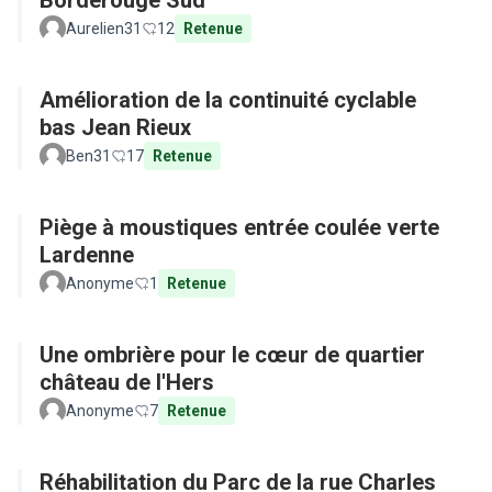
Borderouge Sud
Aurelien31
12
Retenue
Amélioration de la continuité cyclable
bas Jean Rieux
Ben31
17
Retenue
Piège à moustiques entrée coulée verte
Lardenne
Anonyme
1
Retenue
Une ombrière pour le cœur de quartier
château de l'Hers
Anonyme
7
Retenue
Réhabilitation du Parc de la rue Charles