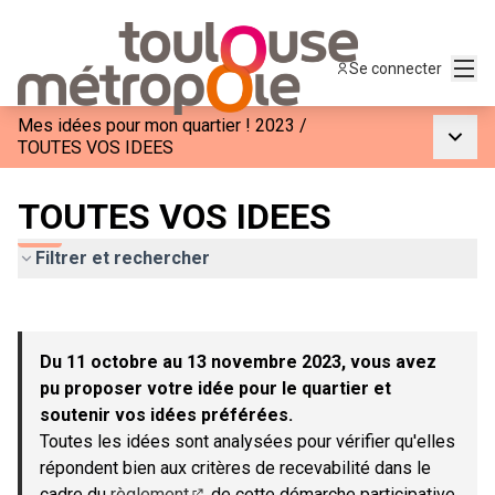
Menu
Se connecter
Mes idées pour mon quartier ! 2023
/
Menu p
TOUTES VOS IDEES
TOUTES VOS IDEES
Filtrer et rechercher
Passer la carte
Leaflet
|
©
OpenStreetMap
contributors
L'élément suivant est une carte qui présente les éléments de c
+
Du 11 octobre au 13 novembre 2023, vous avez
−
pu proposer votre idée pour le quartier et
soutenir vos idées préférées.
Toutes les idées sont analysées pour vérifier qu'elles
répondent bien aux critères de recevabilité dans le
cadre du
règlement
de cette démarche participative.