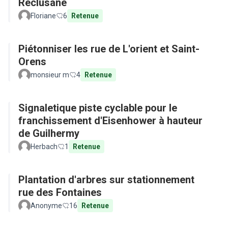
Réclusane
Floriane
6
Retenue
Piétonniser les rue de L'orient et Saint-
Orens
monsieur m
4
Retenue
Signaletique piste cyclable pour le
franchissement d'Eisenhower à hauteur
de Guilhermy
Herbach
1
Retenue
Plantation d'arbres sur stationnement
rue des Fontaines
Anonyme
16
Retenue