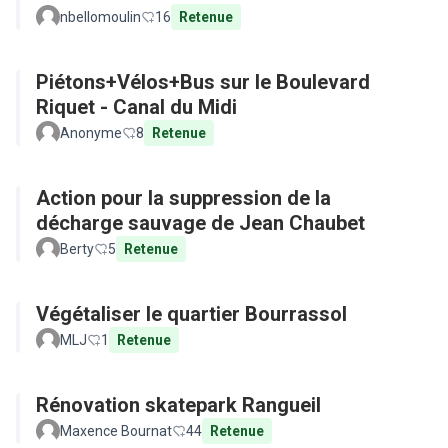
nbellomoulin
16
Retenue
Piétons+Vélos+Bus sur le Boulevard
Riquet - Canal du Midi
Anonyme
8
Retenue
Action pour la suppression de la
décharge sauvage de Jean Chaubet
Berty
5
Retenue
Végétaliser le quartier Bourrassol
MLJ
1
Retenue
Rénovation skatepark Rangueil
Maxence Bournat
44
Retenue