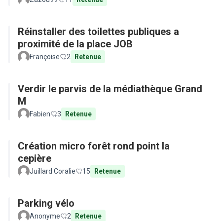
Réinstaller des toilettes publiques a
proximité de la place JOB
Françoise
2
Retenue
Verdir le parvis de la médiathèque Grand
M
Fabien
3
Retenue
Création micro forêt rond point la
cepière
Juillard Coralie
15
Retenue
Parking vélo
Anonyme
2
Retenue