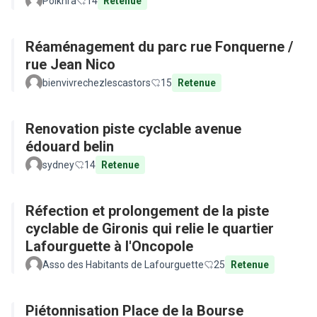
Polkhra
14
Retenue
Réaménagement du parc rue Fonquerne /
rue Jean Nico
bienvivrechezlescastors
15
Retenue
Renovation piste cyclable avenue
édouard belin
sydney
14
Retenue
Réfection et prolongement de la piste
cyclable de Gironis qui relie le quartier
Lafourguette à l'Oncopole
Asso des Habitants de Lafourguette
25
Retenue
Piétonnisation Place de la Bourse