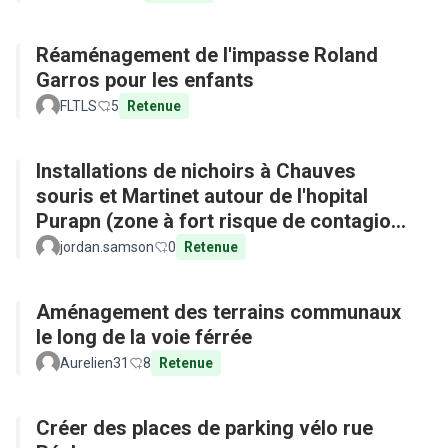
Réaménagement de l'impasse Roland
Garros pour les enfants
FLTLS
5
Retenue
Installations de nichoirs à Chauves
souris et Martinet autour de l'hopital
Purapn (zone à fort risque de contagion
aux maladies tropicales)
jordan.samson
0
Retenue
Aménagement des terrains communaux
le long de la voie férrée
Aurelien31
8
Retenue
Créer des places de parking vélo rue