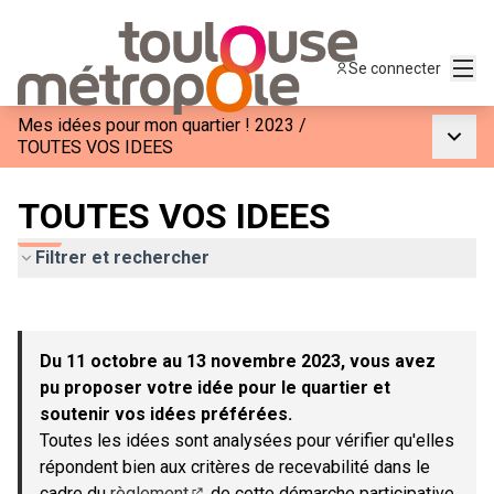
Menu
Se connecter
Mes idées pour mon quartier ! 2023
/
Menu p
TOUTES VOS IDEES
TOUTES VOS IDEES
Filtrer et rechercher
Passer la carte
Leaflet
|
©
OpenStreetMap
contributors
L'élément suivant est une carte qui présente les éléments de c
+
Du 11 octobre au 13 novembre 2023, vous avez
−
pu proposer votre idée pour le quartier et
soutenir vos idées préférées.
Toutes les idées sont analysées pour vérifier qu'elles
répondent bien aux critères de recevabilité dans le
cadre du
règlement
de cette démarche participative.