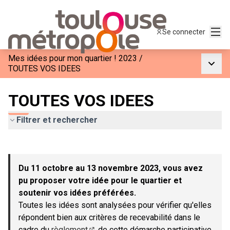
Menu
Se connecter
Mes idées pour mon quartier ! 2023
/
Menu p
TOUTES VOS IDEES
TOUTES VOS IDEES
Filtrer et rechercher
Passer la carte
Leaflet
|
©
OpenStreetMap
contributors
L'élément suivant est une carte qui présente les éléments de c
+
Du 11 octobre au 13 novembre 2023, vous avez
−
pu proposer votre idée pour le quartier et
soutenir vos idées préférées.
Toutes les idées sont analysées pour vérifier qu'elles
répondent bien aux critères de recevabilité dans le
cadre du
règlement
de cette démarche participative.