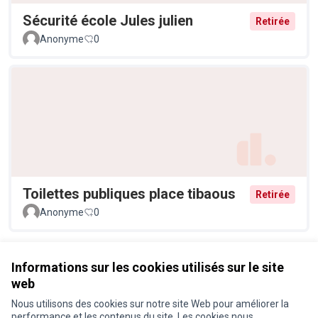
Sécurité école Jules julien
Retirée
Anonyme
0
Toilettes publiques place tibaous
Retirée
Anonyme
0
Voir toutes les propositions
Informations sur les cookies utilisés sur le site
web
Nous utilisons des cookies sur notre site Web pour améliorer la
Conditions d'utilisation
performance et les contenus du site. Les cookies nous