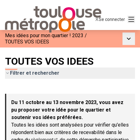
Menu
Se connecter
Mes idées pour mon quartier ! 2023
/
Menu p
TOUTES VOS IDEES
TOUTES VOS IDEES
Filtrer et rechercher
Passer la carte
Leaflet
|
©
OpenStreetMap
contributors
L'élément suivant est une carte qui présente les éléments de c
+
Du 11 octobre au 13 novembre 2023, vous avez
−
pu proposer votre idée pour le quartier et
soutenir vos idées préférées.
Toutes les idées sont analysées pour vérifier qu'elles
répondent bien aux critères de recevabilité dans le
cadre du
règlement
de cette démarche participative.