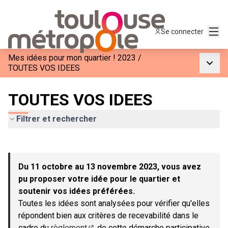
Menu
Se connecter
Mes idées pour mon quartier ! 2023
/
Menu p
TOUTES VOS IDEES
TOUTES VOS IDEES
Filtrer et rechercher
Passer la carte
Leaflet
|
©
OpenStreetMap
contributors
L'élément suivant est une carte qui présente les éléments de c
+
Du 11 octobre au 13 novembre 2023, vous avez
−
pu proposer votre idée pour le quartier et
soutenir vos idées préférées.
Toutes les idées sont analysées pour vérifier qu'elles
répondent bien aux critères de recevabilité dans le
cadre du
règlement
de cette démarche participative.