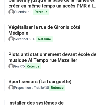
Guilhermy jusqu'à la base de la ramée et
créer en même temps un accès PMR à la
base depuis l'arrêt de bus
Quentin
11
Retenue
Végétaliser la rue de Gironis côté
Médipole
SeverineC
16
Retenue
Plots anti stationnement devant école de
musique Al Tempo rue Mazellier
Gos
5
Retenue
Sport seniors (La fourguette)
Proposition officielle
8
Retenue
Installer des systèmes de