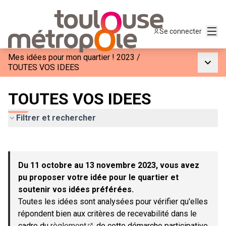
Menu
Se connecter
Mes idées pour mon quartier ! 2023
/
Menu p
TOUTES VOS IDEES
TOUTES VOS IDEES
Filtrer et rechercher
Passer la carte
Leaflet
|
©
OpenStreetMap
contributors
L'élément suivant est une carte qui présente les éléments de c
+
Du 11 octobre au 13 novembre 2023, vous avez
−
pu proposer votre idée pour le quartier et
soutenir vos idées préférées.
Toutes les idées sont analysées pour vérifier qu'elles
répondent bien aux critères de recevabilité dans le
cadre du
règlement
de cette démarche participative.