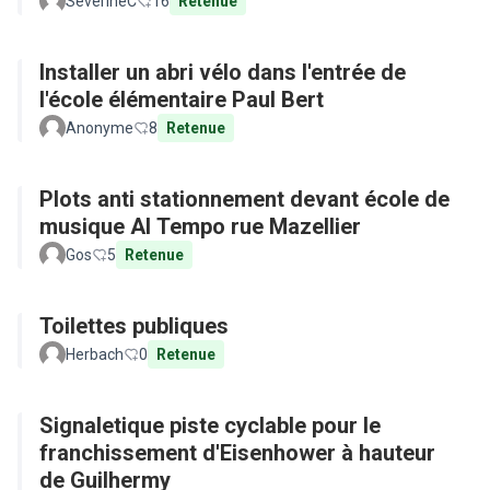
SeverineC
16
Retenue
Installer un abri vélo dans l'entrée de
l'école élémentaire Paul Bert
Anonyme
8
Retenue
Plots anti stationnement devant école de
musique Al Tempo rue Mazellier
Gos
5
Retenue
Toilettes publiques
Herbach
0
Retenue
Signaletique piste cyclable pour le
franchissement d'Eisenhower à hauteur
de Guilhermy