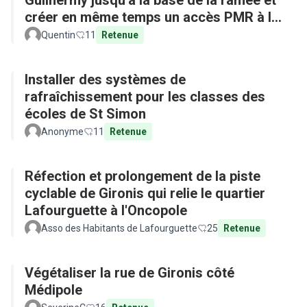
Guilhermy jusqu'à la base de la ramée et
créer en même temps un accès PMR à la
base depuis l'arrêt de bus
Quentin
11
Retenue
Installer des systèmes de
rafraîchissement pour les classes des
écoles de St Simon
Anonyme
11
Retenue
Réfection et prolongement de la piste
cyclable de Gironis qui relie le quartier
Lafourguette à l'Oncopole
Asso des Habitants de Lafourguette
25
Retenue
Végétaliser la rue de Gironis côté
Médipole