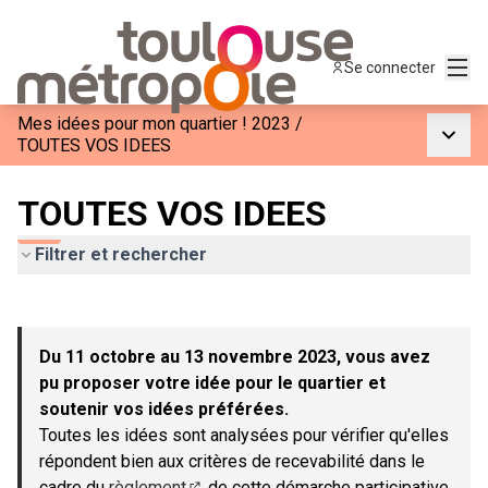
Menu
Se connecter
Mes idées pour mon quartier ! 2023
/
Menu p
TOUTES VOS IDEES
TOUTES VOS IDEES
Filtrer et rechercher
Passer la carte
Leaflet
|
©
OpenStreetMap
contributors
L'élément suivant est une carte qui présente les éléments de c
+
Du 11 octobre au 13 novembre 2023, vous avez
−
pu proposer votre idée pour le quartier et
soutenir vos idées préférées.
Toutes les idées sont analysées pour vérifier qu'elles
répondent bien aux critères de recevabilité dans le
cadre du
règlement
de cette démarche participative.