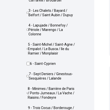
Caffarelli / Brouardel
3 - Les Chalets / Bayard /
Belfort / Saint Aubin / Dupuy
4 - Lapujade / Bonnefoy /
Périole / Marengo / La
Colonne
5 - Saint-Michel / Saint-Agne /
Empalot / Le Busca / Ile du
Ramier / Monplaisir
6 - Saint-Cyprien
7 - Sept Deniers / Ginestous-
Sesquières / Lalande
8 - Minimes / Barrière de Paris
/ Ponts-Jumeaux / La Vache /
Raisins / Fondeyre
9 - Trois Cocus / Borderouge /