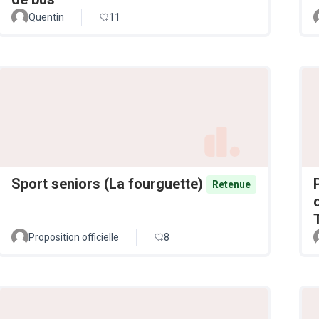
Quentin
11
Sport seniors (La fourguette)
Retenue
Proposition officielle
8