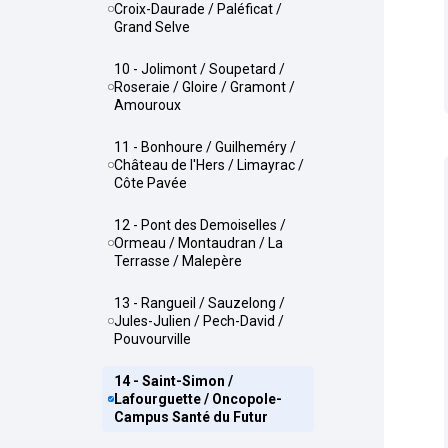
Croix-Daurade / Paléficat /
Grand Selve
10 - Jolimont / Soupetard /
Roseraie / Gloire / Gramont /
Amouroux
11 - Bonhoure / Guilheméry /
Château de l'Hers / Limayrac /
Côte Pavée
12 - Pont des Demoiselles /
Ormeau / Montaudran / La
Terrasse / Malepère
13 - Rangueil / Sauzelong /
Jules-Julien / Pech-David /
Pouvourville
14 - Saint-Simon /
Lafourguette / Oncopole-
Campus Santé du Futur