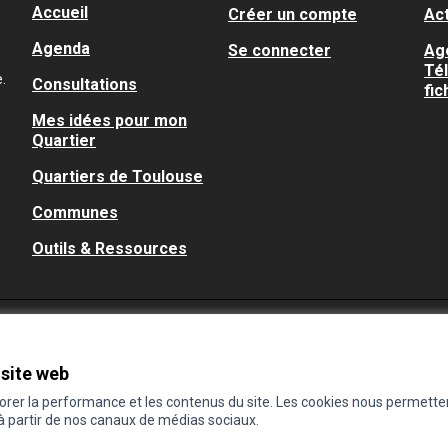
Accueil
Créer un compte
Act
Agenda
Se connecter
Ag
Té
.
Consultations
fic
Mes idées pour mon
Quartier
Quartiers de Toulouse
Communes
Outils & Ressources
 site web
iorer la performance et les contenus du site. Les cookies nous permette
 à partir de nos canaux de médias sociaux.