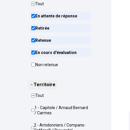
Tout
En attente de réponse
Retirée
Retenue
En cours d'évaluation
Non retenue
Territoire
Tout
1 - Capitole / Arnaud Bernard
/ Carmes
2 - Amidonniers / Compans-