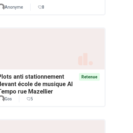
Anonyme
8
Plots anti stationnement
Retenue
devant école de musique Al
Tempo rue Mazellier
Gos
5