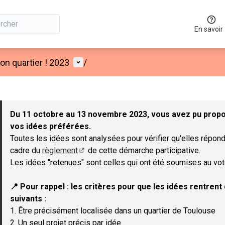
En savoir
Menu utilisateur
n quartier ! 2023
/
 la carte
 suivant est une carte qui présente les éléments de cette page co
Du 11 octobre au 13 novembre 2023, vous avez pu propos
vos idées préférées.
Toutes les idées sont analysées pour vérifier qu'elles répond
cadre du
règlement
de cette démarche participative.
(Lien externe)
Les idées "retenues" sont celles qui ont été soumises au vot
📍 Pour rappel : les critères pour que les idées rentren
suivants :
1. Être précisément localisée dans un quartier de Toulouse
2. Un seul projet précis par idée