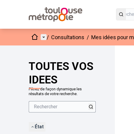
Accueil
Menu principal
/
Consultations
/
Mes idées pour mo
Passer
L'élément
+
−
TOUTES VOS
IDEES
Filtrez de façon dynamique les
résultats de votre recherche.
État