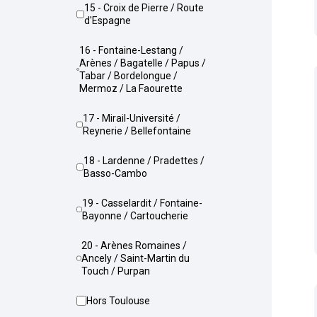
15 - Croix de Pierre / Route
d'Espagne
16 - Fontaine-Lestang /
Arènes / Bagatelle / Papus /
Tabar / Bordelongue /
Mermoz / La Faourette
17 - Mirail-Université /
Reynerie / Bellefontaine
18 - Lardenne / Pradettes /
Basso-Cambo
19 - Casselardit / Fontaine-
Bayonne / Cartoucherie
20 - Arènes Romaines /
Ancely / Saint-Martin du
Touch / Purpan
Hors Toulouse