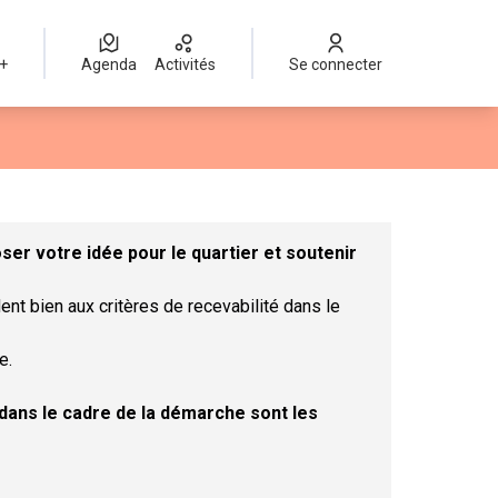
 +
Agenda
Activités
Se connecter
Leaflet
|
©
OpenStreetMap
contributors
mme des points de carte. L'élément peut être utilisé avec un lect
er votre idée pour le quartier et soutenir
ent bien aux critères de recevabilité dans le
e.
t dans le cadre de la démarche sont les