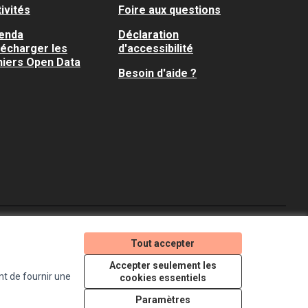
ivités
Foire aux questions
enda
Déclaration
lécharger les
d'accessibilité
hiers Open Data
Besoin d'aide ?
Je participe ! sur X
Je participe ! sur Faceboo
Je participe ! sur In
Tout accepter
(Lien externe)
(Lien externe)
(Lien externe)
Accepter seulement les
nt de fournir une
cookies essentiels
Licence Creative Comm
(Lien externe)
Paramètres