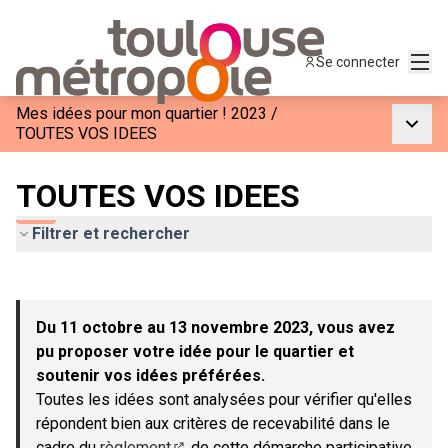
Menu
Se connecter
Mes idées pour mon quartier ! 2023
/
Menu p
TOUTES VOS IDEES
TOUTES VOS IDEES
Filtrer et rechercher
Passer la carte
Leaflet
|
©
OpenStreetMap
contributors
L'élément suivant est une carte qui présente les éléments de c
+
Du 11 octobre au 13 novembre 2023, vous avez
−
pu proposer votre idée pour le quartier et
soutenir vos idées préférées.
Toutes les idées sont analysées pour vérifier qu'elles
répondent bien aux critères de recevabilité dans le
cadre du
règlement
de cette démarche participative.