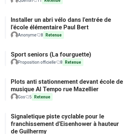
base depuis l'arrêt de bus
Quentin
11
Retenue
Installer un abri vélo dans l'entrée de
l'école élémentaire Paul Bert
Anonyme
8
Retenue
Sport seniors (La fourguette)
Proposition officielle
8
Retenue
Plots anti stationnement devant école de
musique Al Tempo rue Mazellier
Gos
5
Retenue
Signaletique piste cyclable pour le
franchissement d'Eisenhower à hauteur
de Guilhermy