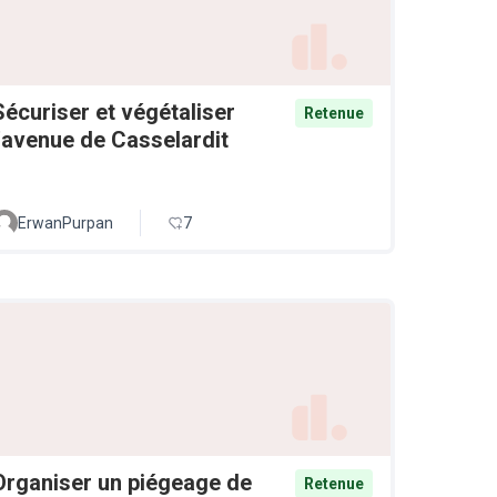
Sécuriser et végétaliser
Retenue
l'avenue de Casselardit
ErwanPurpan
7
Organiser un piégeage de
Retenue