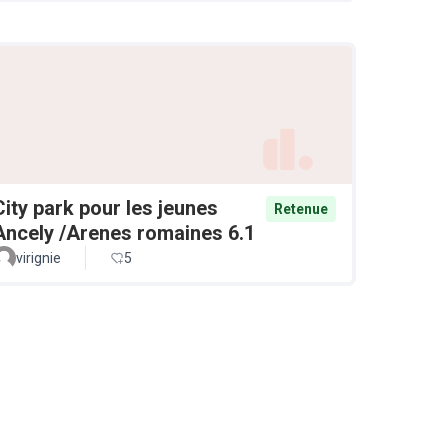
City park pour les jeunes
Retenue
Ancely /Arenes romaines 6.1
virignie
5