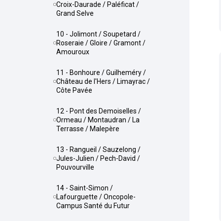
Croix-Daurade / Paléficat /
Grand Selve
10 - Jolimont / Soupetard /
Roseraie / Gloire / Gramont /
Amouroux
11 - Bonhoure / Guilheméry /
Château de l'Hers / Limayrac /
Côte Pavée
12 - Pont des Demoiselles /
Ormeau / Montaudran / La
Terrasse / Malepère
13 - Rangueil / Sauzelong /
Jules-Julien / Pech-David /
Pouvourville
14 - Saint-Simon /
Lafourguette / Oncopole-
Campus Santé du Futur