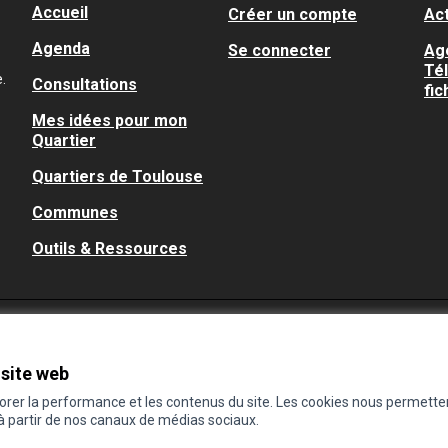
Accueil
Créer un compte
Act
Agenda
Se connecter
Ag
Té
.
Consultations
fic
Mes idées pour mon
Quartier
Quartiers de Toulouse
Communes
Outils & Ressources
 site web
iorer la performance et les contenus du site. Les cookies nous permette
 à partir de nos canaux de médias sociaux.