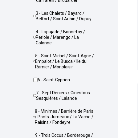
Caffarelli / Brouardel
3 - Les Chalets / Bayard /
Belfort / Saint Aubin / Dupuy
4 - Lapujade / Bonnefoy /
Périole / Marengo / La
Colonne
5 - Saint-Michel / Saint-Agne /
Empalot / Le Busca / Ile du
Ramier / Monplaisir
6 - Saint-Cyprien
7 - Sept Deniers / Ginestous-
Sesquières / Lalande
8 - Minimes / Barrière de Paris
/ Ponts-Jumeaux / La Vache /
Raisins / Fondeyre
9 - Trois Cocus / Borderouge /