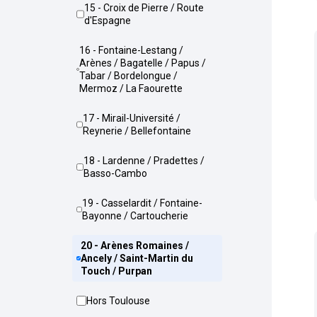
15 - Croix de Pierre / Route
d'Espagne
16 - Fontaine-Lestang /
Arènes / Bagatelle / Papus /
Tabar / Bordelongue /
Mermoz / La Faourette
17 - Mirail-Université /
Reynerie / Bellefontaine
18 - Lardenne / Pradettes /
Basso-Cambo
19 - Casselardit / Fontaine-
Bayonne / Cartoucherie
20 - Arènes Romaines /
Ancely / Saint-Martin du
Touch / Purpan
Hors Toulouse