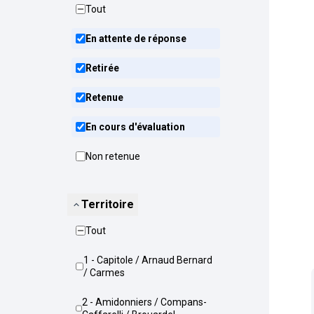
Tout
En attente de réponse
Retirée
Retenue
En cours d'évaluation
Non retenue
Territoire
Tout
1 - Capitole / Arnaud Bernard
/ Carmes
2 - Amidonniers / Compans-