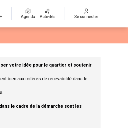
 +
Agenda
Activités
Se connecter
Leaflet
|
©
OpenStreetMap
contributors
mme des points de carte. L'élément peut être utilisé avec un lect
er votre idée pour le quartier et soutenir
ent bien aux critères de recevabilité dans le
e.
t dans le cadre de la démarche sont les