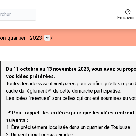
En savoir
Menu utilisateur
n quartier ! 2023
/
 la carte
 suivant est une carte qui présente les éléments de cette page co
Du 11 octobre au 13 novembre 2023, vous avez pu propos
vos idées préférées.
Toutes les idées sont analysées pour vérifier qu'elles répond
cadre du
règlement
de cette démarche participative.
(Lien externe)
Les idées "retenues" sont celles qui ont été soumises au vot
📍 Pour rappel : les critères pour que les idées rentren
suivants :
1. Être précisément localisée dans un quartier de Toulouse
2. Un seul projet précis par idée