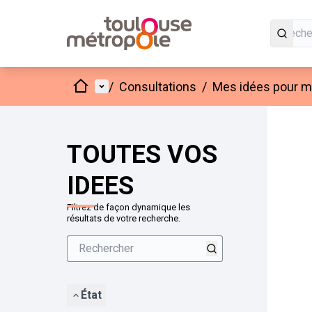
Accueil
Menu principal
/
Consultations
/
Mes idées pour mo
Passer
L'élément
+
−
TOUTES VOS
IDEES
Filtrez de façon dynamique les
résultats de votre recherche.
État