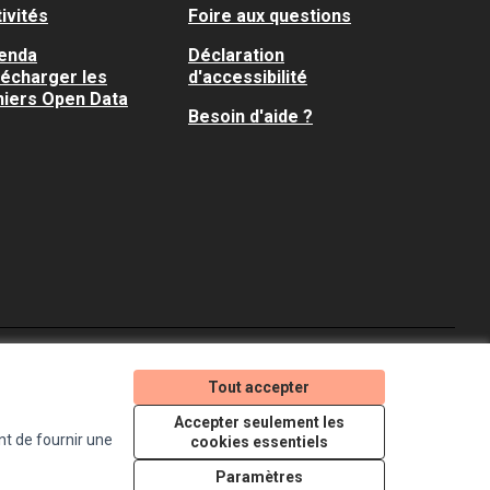
ivités
Foire aux questions
enda
Déclaration
lécharger les
d'accessibilité
hiers Open Data
Besoin d'aide ?
Je participe ! sur X
Je participe ! sur Faceboo
Je participe ! sur In
Tout accepter
(Lien externe)
(Lien externe)
(Lien externe)
Accepter seulement les
nt de fournir une
cookies essentiels
Licence Creative Comm
(Lien externe)
Paramètres