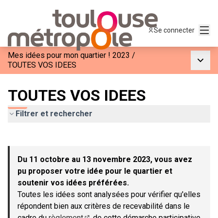
Menu
Se connecter
Mes idées pour mon quartier ! 2023
/
Menu p
TOUTES VOS IDEES
TOUTES VOS IDEES
Filtrer et rechercher
Passer la carte
Leaflet
|
©
OpenStreetMap
contributors
L'élément suivant est une carte qui présente les éléments de c
+
Du 11 octobre au 13 novembre 2023, vous avez
−
pu proposer votre idée pour le quartier et
soutenir vos idées préférées.
Toutes les idées sont analysées pour vérifier qu'elles
répondent bien aux critères de recevabilité dans le
cadre du
règlement
de cette démarche participative.