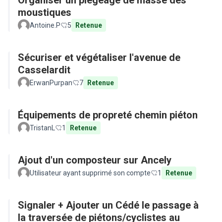
Organiser un piégeage de masse des
moustiques
Antoine.P
5
Retenue
Sécuriser et végétaliser l'avenue de
Casselardit
ErwanPurpan
7
Retenue
Équipements de propreté chemin piéton
TristanL
1
Retenue
Ajout d'un composteur sur Ancely
Utilisateur ayant supprimé son compte
1
Retenue
Signaler + Ajouter un Cédé le passage à
la traversée de piétons/cyclistes au