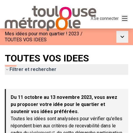
Menu
Se connecter
Mes idées pour mon quartier ! 2023
/
Menu p
TOUTES VOS IDEES
TOUTES VOS IDEES
Filtrer et rechercher
Passer la carte
Leaflet
|
©
OpenStreetMap
contributors
L'élément suivant est une carte qui présente les éléments de c
+
Du 11 octobre au 13 novembre 2023, vous avez
−
pu proposer votre idée pour le quartier et
soutenir vos idées préférées.
Toutes les idées sont analysées pour vérifier qu'elles
répondent bien aux critères de recevabilité dans le
cadre du
règlement
de cette démarche participative.