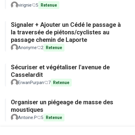
virignie
5
Retenue
Signaler + Ajouter un Cédé le passage à
la traversée de piétons/cyclistes au
passage chemin de Laporte
Anonyme
2
Retenue
Sécuriser et végétaliser l'avenue de
Casselardit
ErwanPurpan
7
Retenue
Organiser un piégeage de masse des
moustiques
Antoine.P
5
Retenue
Voir toutes les propositions retirées