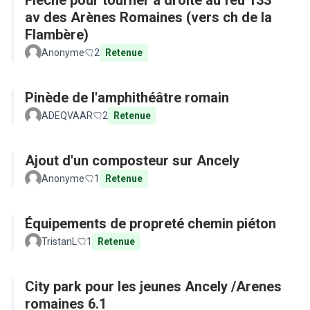
Flêche pour tourner à droite au feu 133
av des Arènes Romaines (vers ch de la
Flambère)
Anonyme
2
Retenue
Pinède de l'amphithéâtre romain
ADEQVAAR
2
Retenue
Ajout d'un composteur sur Ancely
Anonyme
1
Retenue
Équipements de propreté chemin piéton
TristanL
1
Retenue
City park pour les jeunes Ancely /Arenes
romaines 6.1