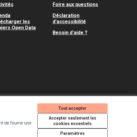
ivités
Foire aux questions
enda
Déclaration
lécharger les
d'accessibilité
hiers Open Data
Besoin d'aide ?
Je participe ! sur X
Je participe ! sur Faceboo
Je participe ! sur In
Tout accepter
(Lien externe)
(Lien externe)
(Lien externe)
Accepter seulement les
nt de fournir une
cookies essentiels
Licence Creative Comm
(Lien externe)
Paramètres