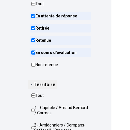
Tout
En attente de réponse
Retirée
Retenue
En cours d'évaluation
Non retenue
Territoire
Tout
1 - Capitole / Arnaud Bernard
/ Carmes
2 - Amidonniers / Compans-