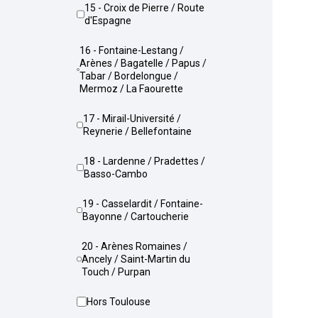
15 - Croix de Pierre / Route
d'Espagne
16 - Fontaine-Lestang /
Arènes / Bagatelle / Papus /
Tabar / Bordelongue /
Mermoz / La Faourette
17 - Mirail-Université /
Reynerie / Bellefontaine
18 - Lardenne / Pradettes /
Basso-Cambo
19 - Casselardit / Fontaine-
Bayonne / Cartoucherie
20 - Arènes Romaines /
Ancely / Saint-Martin du
Touch / Purpan
Hors Toulouse