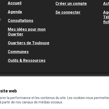
Accueil
Créer un compte
Act
Agenda
Se connecter
Ag
Té
.
Consultations
fic
Mes idées pour mon
Quartier
Quartiers de Toulouse
Communes
Outils & Ressources
 site web
iorer la performance et les contenus du site. Les cookies nous permette
 à partir de nos canaux de médias sociaux.