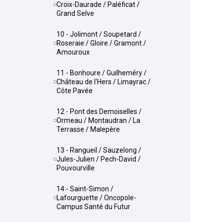
Croix-Daurade / Paléficat /
Grand Selve
10 - Jolimont / Soupetard /
Roseraie / Gloire / Gramont /
Amouroux
11 - Bonhoure / Guilheméry /
Château de l'Hers / Limayrac /
Côte Pavée
12 - Pont des Demoiselles /
Ormeau / Montaudran / La
Terrasse / Malepère
13 - Rangueil / Sauzelong /
Jules-Julien / Pech-David /
Pouvourville
14 - Saint-Simon /
Lafourguette / Oncopole-
Campus Santé du Futur