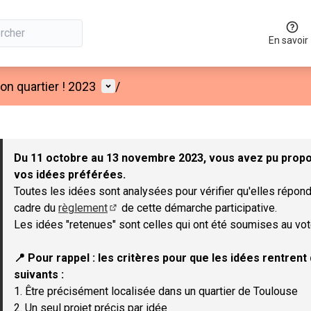
En savoir
Menu utilisateur
n quartier ! 2023
/
 la carte
 suivant est une carte qui présente les éléments de cette page co
Du 11 octobre au 13 novembre 2023, vous avez pu propos
vos idées préférées.
Toutes les idées sont analysées pour vérifier qu'elles répond
cadre du
règlement
de cette démarche participative.
(Lien externe)
Les idées "retenues" sont celles qui ont été soumises au vot
📍 Pour rappel : les critères pour que les idées rentren
suivants :
1. Être précisément localisée dans un quartier de Toulouse
2. Un seul projet précis par idée