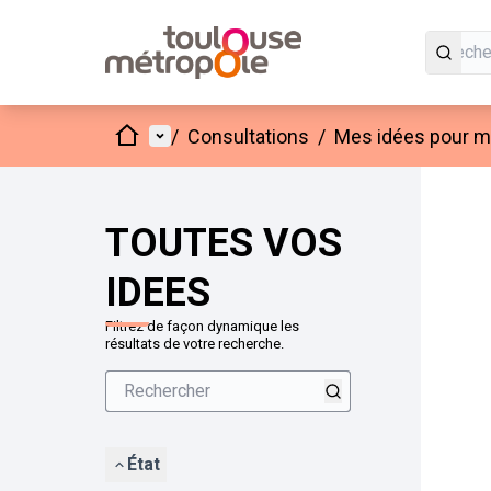
Accueil
Menu principal
/
Consultations
/
Mes idées pour mo
Passer
L'élément
+
−
TOUTES VOS
IDEES
Filtrez de façon dynamique les
résultats de votre recherche.
État