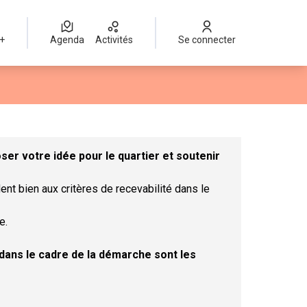
 +
Agenda
Activités
Se connecter
Leaflet
|
©
OpenStreetMap
contributors
mme des points de carte. L'élément peut être utilisé avec un lect
er votre idée pour le quartier et soutenir
ent bien aux critères de recevabilité dans le
e.
t dans le cadre de la démarche sont les