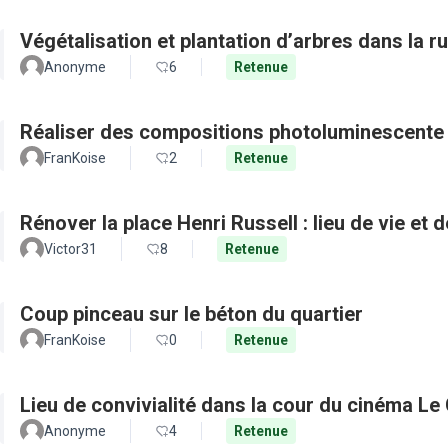
Végétalisation et plantation d’arbres dans la 
Anonyme
6
Retenue
Réaliser des compositions photoluminescente 
FranKoise
2
Retenue
Rénover la place Henri Russell : lieu de vie et 
Victor31
8
Retenue
Coup pinceau sur le béton du quartier
FranKoise
0
Retenue
Lieu de convivialité dans la cour du cinéma Le
Anonyme
4
Retenue