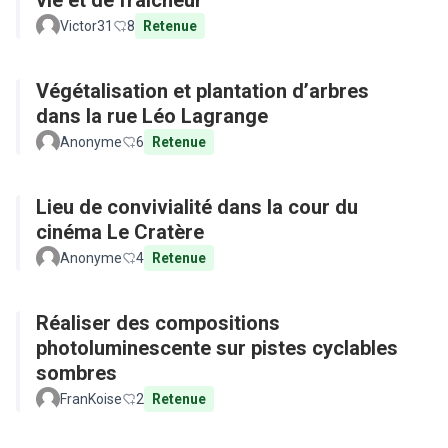
vie et de fraicheur
Victor31
8
Retenue
Végétalisation et plantation d’arbres
dans la rue Léo Lagrange
Anonyme
6
Retenue
Lieu de convivialité dans la cour du
cinéma Le Cratère
Anonyme
4
Retenue
Réaliser des compositions
photoluminescente sur pistes cyclables
sombres
FranKoise
2
Retenue