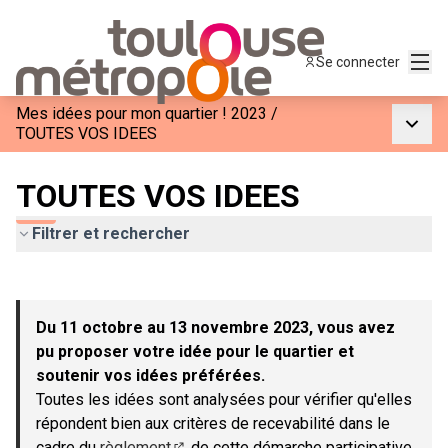
Menu
Se connecter
Mes idées pour mon quartier ! 2023
/
Menu p
TOUTES VOS IDEES
TOUTES VOS IDEES
Filtrer et rechercher
Passer la carte
Leaflet
|
©
OpenStreetMap
contributors
L'élément suivant est une carte qui présente les éléments de c
+
Du 11 octobre au 13 novembre 2023, vous avez
−
pu proposer votre idée pour le quartier et
soutenir vos idées préférées.
Toutes les idées sont analysées pour vérifier qu'elles
répondent bien aux critères de recevabilité dans le
cadre du
règlement
de cette démarche participative.