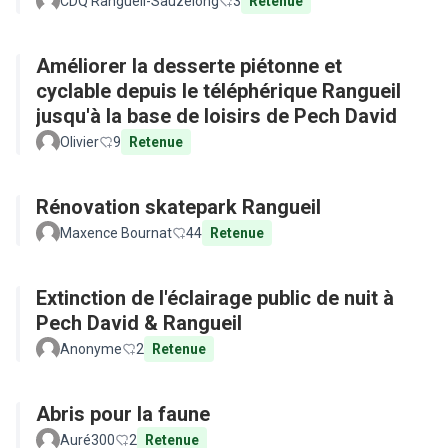
CDQ Rangueil-Sauzelong
3
Retenue
Améliorer la desserte piétonne et
cyclable depuis le téléphérique Rangueil
jusqu'à la base de loisirs de Pech David
Olivier
9
Retenue
Rénovation skatepark Rangueil
Maxence Bournat
44
Retenue
Extinction de l'éclairage public de nuit à
Pech David & Rangueil
Anonyme
2
Retenue
Abris pour la faune
Auré300
2
Retenue