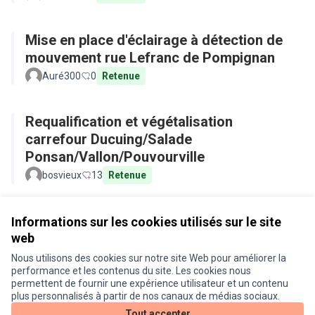
Mise en place d'éclairage à détection de
mouvement rue Lefranc de Pompignan
Auré300
0
Retenue
Requalification et végétalisation
carrefour Ducuing/Salade
Ponsan/Vallon/Pouvourville
bosvieux
13
Retenue
Voir toutes les propositions retirées
Informations sur les cookies utilisés sur le site
web
Nous utilisons des cookies sur notre site Web pour améliorer la
Conditions d'utilisation
performance et les contenus du site. Les cookies nous
Paramètres des cookies
permettent de fournir une expérience utilisateur et un contenu
Je participe ! sur X
Je participe ! sur Facebook
Je participe ! sur Instagram
plus personnalisés à partir de nos canaux de médias sociaux.
(Lien externe)
(Lien externe)
(Lien externe)
Tout accepter