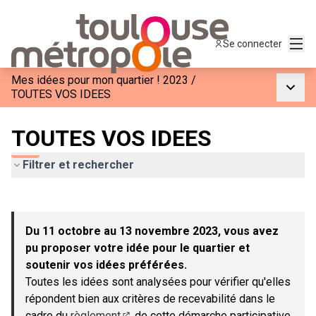
Menu
Se connecter
Mes idées pour mon quartier ! 2023
/
Menu p
TOUTES VOS IDEES
TOUTES VOS IDEES
Filtrer et rechercher
Passer la carte
Leaflet
|
©
OpenStreetMap
contributors
L'élément suivant est une carte qui présente les éléments de c
+
Du 11 octobre au 13 novembre 2023, vous avez
−
pu proposer votre idée pour le quartier et
soutenir vos idées préférées.
Toutes les idées sont analysées pour vérifier qu'elles
répondent bien aux critères de recevabilité dans le
cadre du
règlement
de cette démarche participative.