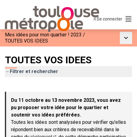
Menu
Se connecter
Mes idées pour mon quartier ! 2023
/
Menu p
TOUTES VOS IDEES
TOUTES VOS IDEES
Filtrer et rechercher
Passer la carte
Leaflet
|
©
OpenStreetMap
contributors
L'élément suivant est une carte qui présente les éléments de c
+
Du 11 octobre au 13 novembre 2023, vous avez
−
pu proposer votre idée pour le quartier et
soutenir vos idées préférées.
Toutes les idées sont analysées pour vérifier qu'elles
répondent bien aux critères de recevabilité dans le
cadre du
règlement
de cette démarche participative.