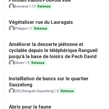
Ponsan/Vallon/Pouvourville
bosvieux
13
Retenue
Végétaliser rue du Lauragais
Philippe
1
Retenue
Améliorer la desserte piétonne et
cyclable depuis le téléphérique Rangueil
jusqu'à la base de loisirs de Pech David
Olivier
9
Retenue
Installlation de bancs sur le quartier
Sauzelong
CDQ Rangueil-Sauzelong
3
Retenue
Abris pour la faune