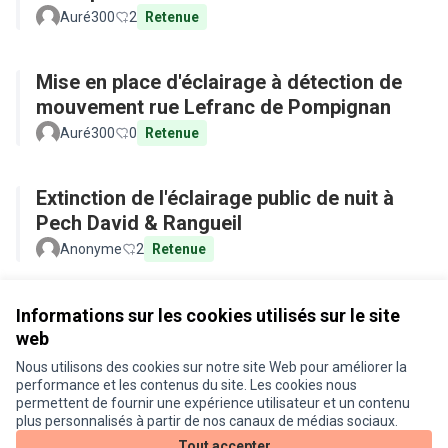
Auré300
2
Retenue
Mise en place d'éclairage à détection de
mouvement rue Lefranc de Pompignan
Auré300
0
Retenue
Extinction de l'éclairage public de nuit à
Pech David & Rangueil
Anonyme
2
Retenue
Voir toutes les propositions retirées
Informations sur les cookies utilisés sur le site
web
Nous utilisons des cookies sur notre site Web pour améliorer la
Conditions d'utilisation
performance et les contenus du site. Les cookies nous
Paramètres des cookies
permettent de fournir une expérience utilisateur et un contenu
Je participe ! sur X
Je participe ! sur Facebook
Je participe ! sur Instagram
plus personnalisés à partir de nos canaux de médias sociaux.
(Lien externe)
(Lien externe)
(Lien externe)
Tout accepter