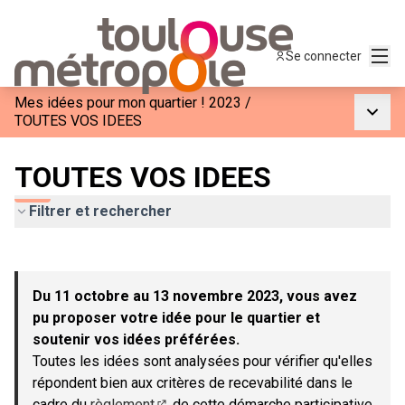
Menu
Se connecter
Mes idées pour mon quartier ! 2023
/
Menu p
TOUTES VOS IDEES
TOUTES VOS IDEES
Filtrer et rechercher
Passer la carte
Leaflet
|
©
OpenStreetMap
contributors
L'élément suivant est une carte qui présente les éléments de c
+
Du 11 octobre au 13 novembre 2023, vous avez
−
pu proposer votre idée pour le quartier et
soutenir vos idées préférées.
Toutes les idées sont analysées pour vérifier qu'elles
répondent bien aux critères de recevabilité dans le
cadre du
règlement
de cette démarche participative.