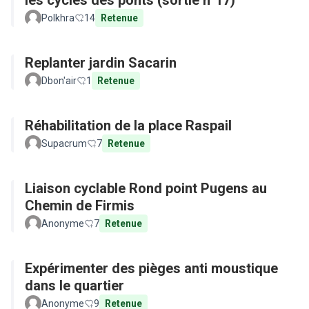
les cycles des ponts (sortie n°17)
Polkhra
14
Retenue
Replanter jardin Sacarin
Dbon'air
1
Retenue
Réhabilitation de la place Raspail
Supacrum
7
Retenue
Liaison cyclable Rond point Pugens au
Chemin de Firmis
Anonyme
7
Retenue
Expérimenter des pièges anti moustique
dans le quartier
Anonyme
9
Retenue