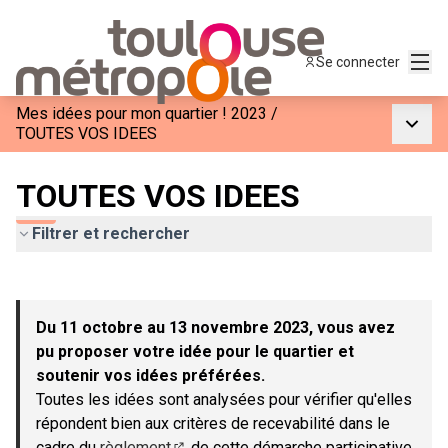
Menu
Se connecter
Mes idées pour mon quartier ! 2023
/
Menu p
TOUTES VOS IDEES
TOUTES VOS IDEES
Filtrer et rechercher
Passer la carte
Leaflet
|
©
OpenStreetMap
contributors
L'élément suivant est une carte qui présente les éléments de c
+
Du 11 octobre au 13 novembre 2023, vous avez
−
pu proposer votre idée pour le quartier et
soutenir vos idées préférées.
Toutes les idées sont analysées pour vérifier qu'elles
répondent bien aux critères de recevabilité dans le
cadre du
règlement
de cette démarche participative.