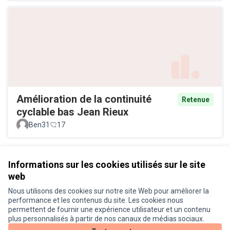
Amélioration de la continuité
Retenue
cyclable bas Jean Rieux
Ben31
17
Voir toutes les propositions retirées
Informations sur les cookies utilisés sur le site
web
Nous utilisons des cookies sur notre site Web pour améliorer la
Conditions d'utilisation
performance et les contenus du site. Les cookies nous
Paramètres des cookies
permettent de fournir une expérience utilisateur et un contenu
Je participe ! sur X
Je participe ! sur Facebook
Je participe ! sur Instagram
plus personnalisés à partir de nos canaux de médias sociaux.
(Lien externe)
(Lien externe)
(Lien externe)