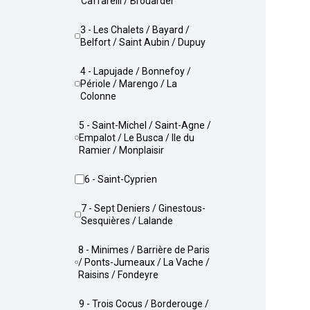
Caffarelli / Brouardel
3 - Les Chalets / Bayard /
Belfort / Saint Aubin / Dupuy
4 - Lapujade / Bonnefoy /
Périole / Marengo / La
Colonne
5 - Saint-Michel / Saint-Agne /
Empalot / Le Busca / Ile du
Ramier / Monplaisir
6 - Saint-Cyprien
7 - Sept Deniers / Ginestous-
Sesquières / Lalande
8 - Minimes / Barrière de Paris
/ Ponts-Jumeaux / La Vache /
Raisins / Fondeyre
9 - Trois Cocus / Borderouge /