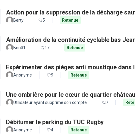
Action pour la suppression de la décharge sa
Berty
5
Retenue
Amélioration de la continuité cyclable bas Jea
Ben31
17
Retenue
Expérimenter des pièges anti moustique dans l
Anonyme
9
Retenue
Une ombrière pour le cœur de quartier château
Utilisateur ayant supprimé son compte
7
Rete
Débitumer le parking du TUC Rugby
Anonyme
4
Retenue