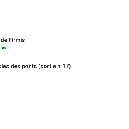
y
 de Firmis
nue
cles des ponts (sortie n°17)