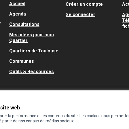
Accueil
Créer un compte
Act
Agenda
Se connecter
Ag
Té
.
Consultations
fic
Mes idées pour mon
Quartier
Quartiers de Toulouse
Communes
Outils & Ressources
 site web
iorer la performance et les contenus du site. Les cookies nous permette
 à partir de nos canaux de médias sociaux.