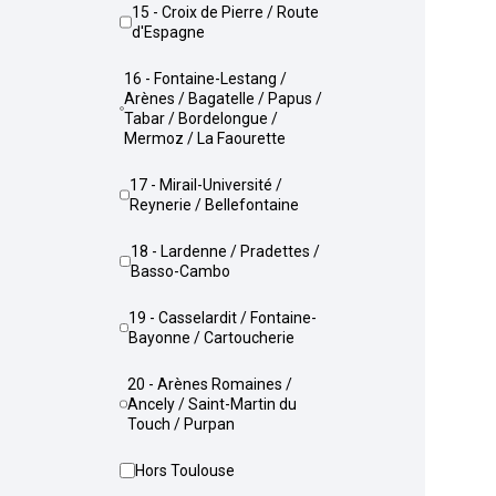
15 - Croix de Pierre / Route
d'Espagne
16 - Fontaine-Lestang /
Arènes / Bagatelle / Papus /
Tabar / Bordelongue /
Mermoz / La Faourette
17 - Mirail-Université /
Reynerie / Bellefontaine
18 - Lardenne / Pradettes /
Basso-Cambo
19 - Casselardit / Fontaine-
Bayonne / Cartoucherie
20 - Arènes Romaines /
Ancely / Saint-Martin du
Touch / Purpan
Hors Toulouse