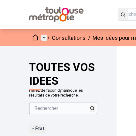
Accueil
Menu principal
/
Consultations
/
Mes idées pour mo
Passer
L'élément
+
−
TOUTES VOS
IDEES
Filtrez de façon dynamique les
résultats de votre recherche.
État