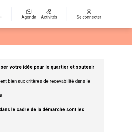
 +
Agenda
Activités
Se connecter
Leaflet
|
©
OpenStreetMap
contributors
mme des points de carte. L'élément peut être utilisé avec un lect
er votre idée pour le quartier et soutenir
ent bien aux critères de recevabilité dans le
e.
t dans le cadre de la démarche sont les