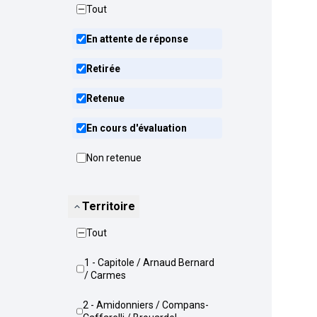
Tout
En attente de réponse
Retirée
Retenue
En cours d'évaluation
Non retenue
Territoire
Tout
1 - Capitole / Arnaud Bernard
/ Carmes
2 - Amidonniers / Compans-