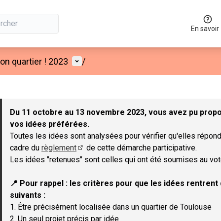
En savoir
Menu utilisateur
n quartier ! 2023
/
 la carte
 suivant est une carte qui présente les éléments de cette page co
Du 11 octobre au 13 novembre 2023, vous avez pu propos
vos idées préférées.
Toutes les idées sont analysées pour vérifier qu'elles répond
cadre du
règlement
de cette démarche participative.
(Lien externe)
Les idées "retenues" sont celles qui ont été soumises au vot
📍 Pour rappel : les critères pour que les idées rentren
suivants :
1. Être précisément localisée dans un quartier de Toulouse
2. Un seul projet précis par idée