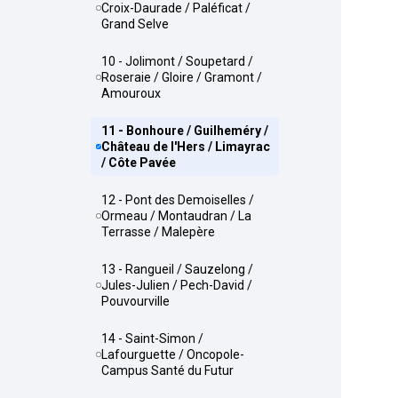
Croix-Daurade / Paléficat /
Grand Selve
10 - Jolimont / Soupetard /
Roseraie / Gloire / Gramont /
Amouroux
11 - Bonhoure / Guilheméry /
Château de l'Hers / Limayrac
/ Côte Pavée
12 - Pont des Demoiselles /
Ormeau / Montaudran / La
Terrasse / Malepère
13 - Rangueil / Sauzelong /
Jules-Julien / Pech-David /
Pouvourville
14 - Saint-Simon /
Lafourguette / Oncopole-
Campus Santé du Futur