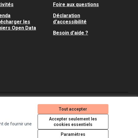
ivités
Foire aux questions
enda
Déclaration
lécharger les
d'accessibilité
hiers Open Data
Besoin d'aide ?
Je participe ! sur X
Je participe ! sur Faceboo
Je participe ! sur In
Tout accepter
(Lien externe)
(Lien externe)
(Lien externe)
Accepter seulement les
nt de fournir une
cookies essentiels
Licence Creative Comm
(Lien externe)
Paramètres