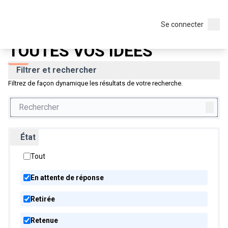
Mes idées pour mon quartier ! 2023
/
Menu p
Menu
TOUTES VOS IDEES
Se connecter
TOUTES VOS IDEES
Filtrer et rechercher
Filtrez de façon dynamique les résultats de votre recherche.
État
Tout
En attente de réponse
Retirée
Retenue