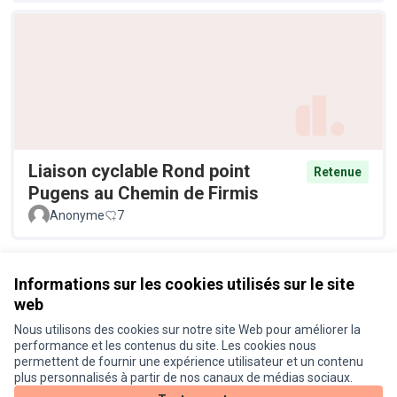
Liaison cyclable Rond point
Retenue
Pugens au Chemin de Firmis
Anonyme
7
Voir toutes les propositions retirées
Informations sur les cookies utilisés sur le site
web
Nous utilisons des cookies sur notre site Web pour améliorer la
Conditions d'utilisation
performance et les contenus du site. Les cookies nous
Paramètres des cookies
permettent de fournir une expérience utilisateur et un contenu
Je participe ! sur X
Je participe ! sur Facebook
Je participe ! sur Instagram
plus personnalisés à partir de nos canaux de médias sociaux.
(Lien externe)
(Lien externe)
(Lien externe)