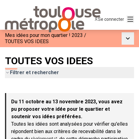
Menu
Se connecter
Mes idées pour mon quartier ! 2023
/
Menu p
TOUTES VOS IDEES
TOUTES VOS IDEES
Filtrer et rechercher
Passer la carte
Leaflet
|
©
OpenStreetMap
contributors
L'élément suivant est une carte qui présente les éléments de c
+
Du 11 octobre au 13 novembre 2023, vous avez
−
pu proposer votre idée pour le quartier et
soutenir vos idées préférées.
Toutes les idées sont analysées pour vérifier qu'elles
répondent bien aux critères de recevabilité dans le
cadre du
règlement
de cette démarche participative.