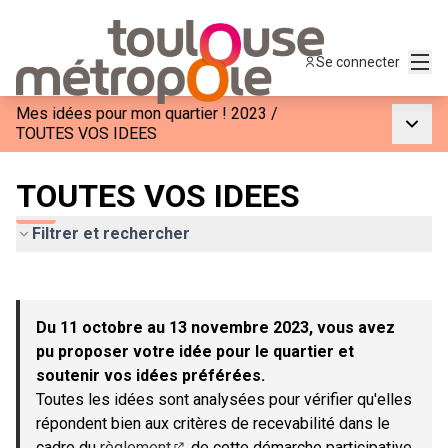
Menu
Se connecter
Mes idées pour mon quartier ! 2023
/
Menu p
TOUTES VOS IDEES
TOUTES VOS IDEES
Filtrer et rechercher
Passer la carte
Leaflet
|
©
OpenStreetMap
contributors
L'élément suivant est une carte qui présente les éléments de c
+
Du 11 octobre au 13 novembre 2023, vous avez
−
pu proposer votre idée pour le quartier et
soutenir vos idées préférées.
Toutes les idées sont analysées pour vérifier qu'elles
répondent bien aux critères de recevabilité dans le
cadre du
règlement
de cette démarche participative.