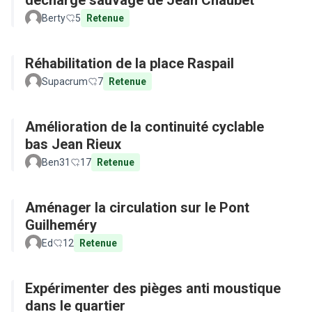
décharge sauvage de Jean Chaubet
Berty
5
Retenue
Réhabilitation de la place Raspail
Supacrum
7
Retenue
Amélioration de la continuité cyclable
bas Jean Rieux
Ben31
17
Retenue
Aménager la circulation sur le Pont
Guilheméry
Ed
12
Retenue
Expérimenter des pièges anti moustique
dans le quartier