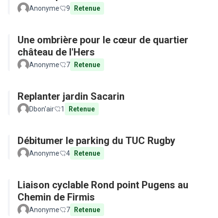
Anonyme
9
Retenue
Une ombrière pour le cœur de quartier
château de l'Hers
Anonyme
7
Retenue
Replanter jardin Sacarin
Dbon'air
1
Retenue
Débitumer le parking du TUC Rugby
Anonyme
4
Retenue
Liaison cyclable Rond point Pugens au
Chemin de Firmis
Anonyme
7
Retenue