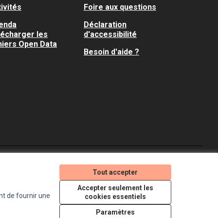
ivités
Foire aux questions
enda
Déclaration
lécharger les
d'accessibilité
hiers Open Data
Besoin d'aide ?
Je participe ! sur X
Je participe ! sur Faceboo
Je participe ! sur In
Tout accepter
(Lien externe)
(Lien externe)
(Lien externe)
Accepter seulement les
nt de fournir une
cookies essentiels
Licence Creative Comm
(Lien externe)
Paramètres