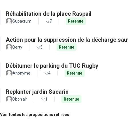
Réhabilitation de la place Raspail
Supacrum
7
Retenue
Action pour la suppression de la décharge sa
Berty
5
Retenue
Débitumer le parking du TUC Rugby
Anonyme
4
Retenue
Replanter jardin Sacarin
Dbon'air
1
Retenue
Voir toutes les propositions retirées