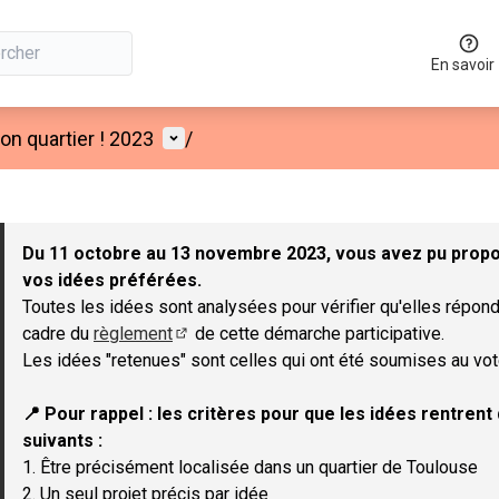
En savoir
Menu utilisateur
n quartier ! 2023
/
 la carte
 suivant est une carte qui présente les éléments de cette page co
Du 11 octobre au 13 novembre 2023, vous avez pu propos
vos idées préférées.
Toutes les idées sont analysées pour vérifier qu'elles répond
cadre du
règlement
de cette démarche participative.
(Lien externe)
Les idées "retenues" sont celles qui ont été soumises au vot
📍 Pour rappel : les critères pour que les idées rentren
suivants :
1. Être précisément localisée dans un quartier de Toulouse
2. Un seul projet précis par idée