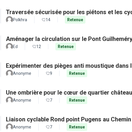
Traversée sécurisée pour les piétons et les cy
Polkhra
14
Retenue
Aménager la circulation sur le Pont Guilhemér
Ed
12
Retenue
Expérimenter des pièges anti moustique dans l
Anonyme
9
Retenue
Une ombrière pour le cœur de quartier château
Anonyme
7
Retenue
Liaison cyclable Rond point Pugens au Chemin
Anonyme
7
Retenue