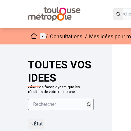
Accueil
Menu principal
/
Consultations
/
Mes idées pour mo
Passer
L'élément
+
−
TOUTES VOS
IDEES
Filtrez de façon dynamique les
résultats de votre recherche.
État