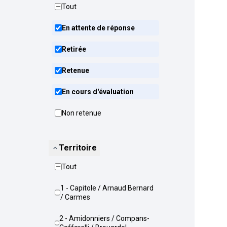
Tout
En attente de réponse
Retirée
Retenue
En cours d'évaluation
Non retenue
Territoire
Tout
1 - Capitole / Arnaud Bernard
/ Carmes
2 - Amidonniers / Compans-