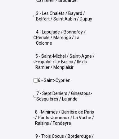
Caffarelli / Brouardel
3 - Les Chalets / Bayard /
Belfort / Saint Aubin / Dupuy
4 - Lapujade / Bonnefoy /
Périole / Marengo / La
Colonne
5 - Saint-Michel / Saint-Agne /
Empalot / Le Busca / Ile du
Ramier / Monplaisir
6 - Saint-Cyprien
7 - Sept Deniers / Ginestous-
Sesquières / Lalande
8 - Minimes / Barrière de Paris
/ Ponts-Jumeaux / La Vache /
Raisins / Fondeyre
9 - Trois Cocus / Borderouge /