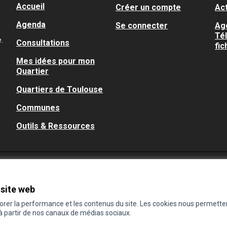
Accueil
Créer un compte
Act
Agenda
Se connecter
Ag
Té
.
Consultations
fic
Mes idées pour mon
Quartier
Quartiers de Toulouse
Communes
Outils & Ressources
 site web
iorer la performance et les contenus du site. Les cookies nous permette
 à partir de nos canaux de médias sociaux.