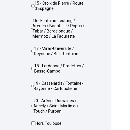
15 - Croix de Pierre / Route
d'Espagne
16 - Fontaine-Lestang /
Arènes / Bagatelle / Papus /
Tabar / Bordelongue /
Mermoz / La Faourette
17 - Mirail-Université /
Reynerie / Bellefontaine
18 - Lardenne / Pradettes /
Basso-Cambo
19 - Casselardit / Fontaine-
Bayonne / Cartoucherie
20 - Arènes Romaines /
Ancely / Saint-Martin du
Touch / Purpan
Hors Toulouse