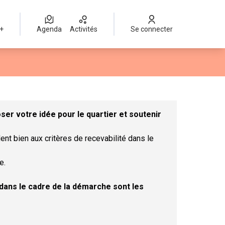
 +
Agenda
Activités
Se connecter
Leaflet
|
©
OpenStreetMap
contributors
mme des points de carte. L'élément peut être utilisé avec un lect
er votre idée pour le quartier et soutenir
ent bien aux critères de recevabilité dans le
e.
t dans le cadre de la démarche sont les