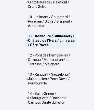
Croix-Daurade / Paléficat /
Grand Selve
10 - Jolimont / Soupetard /
Roseraie / Gloire / Gramont /
Amouroux
11 - Bonhoure / Guilheméry /
Château de l'Hers / Limayrac
/ Côte Pavée
12 - Pont des Demoiselles /
Ormeau / Montaudran / La
Terrasse / Malepère
13 - Rangueil / Sauzelong /
Jules-Julien / Pech-David /
Pouvourville
14 - Saint-Simon /
Lafourguette / Oncopole-
Campus Santé du Futur