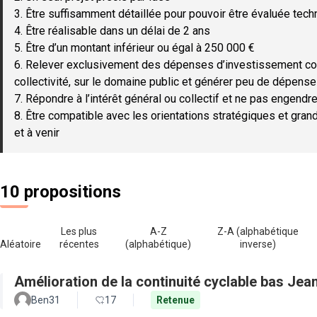
3. Être suffisamment détaillée pour pouvoir être évaluée tec
4. Être réalisable dans un délai de 2 ans
5. Être d’un montant inférieur ou égal à 250 000 €
6. Relever exclusivement des dépenses d’investissement c
collectivité, sur le domaine public et générer peu de dépen
7. Répondre à l’intérêt général ou collectif et ne pas engendre
8. Être compatible avec les orientations stratégiques et gran
et à venir
10 propositions
Les plus
A-Z
Z-A (alphabétique
Aléatoire
récentes
(alphabétique)
inverse)
Amélioration de la continuité cyclable bas Jea
Ben31
17
Retenue