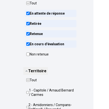
Tout
En attente de réponse
Retirée
Retenue
En cours d'évaluation
Non retenue
Territoire
Tout
1 - Capitole / Arnaud Bernard
/ Carmes
2 - Amidonniers / Compans-