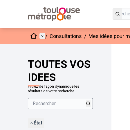
Accueil
Menu principal
/
Consultations
/
Mes idées pour mo
Passer
L'élément
+
−
TOUTES VOS
IDEES
Filtrez de façon dynamique les
résultats de votre recherche.
État