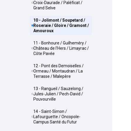
Croix-Daurade / Paléficat /
Grand Selve
10 - Jolimont / Soupetard /
Roseraie / Gloire / Gramont /
Amouroux
11 - Bonhoure / Guilheméry /
Château de l'Hers / Limayrac /
Côte Pavée
12 - Pont des Demoiselles /
Ormeau / Montaudran / La
Terrasse / Malepère
13 - Rangueil / Sauzelong /
Jules-Julien / Pech-David /
Pouvourville
14 - Saint-Simon /
Lafourguette / Oncopole-
Campus Santé du Futur