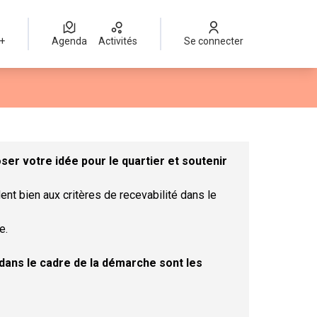
 +
Agenda
Activités
Se connecter
Leaflet
|
©
OpenStreetMap
contributors
mme des points de carte. L'élément peut être utilisé avec un lect
er votre idée pour le quartier et soutenir
ent bien aux critères de recevabilité dans le
e.
t dans le cadre de la démarche sont les