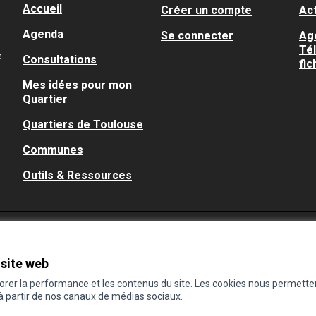
Accueil
Créer un compte
Act
Agenda
Se connecter
Ag
Té
.
Consultations
fic
Mes idées pour mon
Quartier
Quartiers de Toulouse
Communes
Outils & Ressources
 site web
iorer la performance et les contenus du site. Les cookies nous permette
 à partir de nos canaux de médias sociaux.