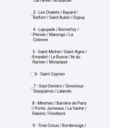
Caffarelli / Brouardel
3 - Les Chalets / Bayard /
Belfort / Saint Aubin / Dupuy
4 - Lapujade / Bonnefoy /
Périole / Marengo / La
Colonne
5 - Saint-Michel / Saint-Agne /
Empalot / Le Busca / Ile du
Ramier / Monplaisir
6 - Saint-Cyprien
7 - Sept Deniers / Ginestous-
Sesquières / Lalande
8 - Minimes / Barrière de Paris
/ Ponts-Jumeaux / La Vache /
Raisins / Fondeyre
9 - Trois Cocus / Borderouge /