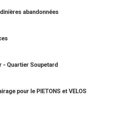
ardinières abandonnées
ces
r - Quartier Soupetard
VENUE D'ATLANTA avec de l'éclairage pour le PIETONS et VELOS