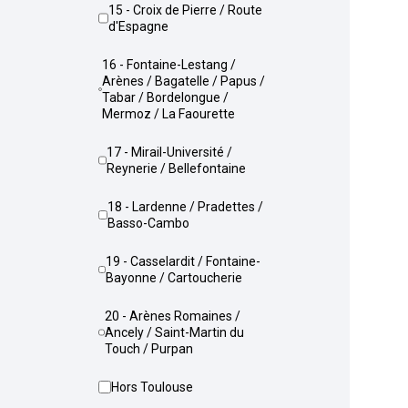
15 - Croix de Pierre / Route
d'Espagne
16 - Fontaine-Lestang /
Arènes / Bagatelle / Papus /
Tabar / Bordelongue /
Mermoz / La Faourette
17 - Mirail-Université /
Reynerie / Bellefontaine
18 - Lardenne / Pradettes /
Basso-Cambo
19 - Casselardit / Fontaine-
Bayonne / Cartoucherie
20 - Arènes Romaines /
Ancely / Saint-Martin du
Touch / Purpan
Hors Toulouse