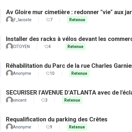
Av Gloire mur cimetière : redonner "vie" aux j
jf_lacoste
7
Retenue
Installer des racks à vélos devant les commer
CITOYEN
4
Retenue
Réhabilitation du Parc de la rue Charles Garnie
Anonyme
10
Retenue
SECURISER l'A
vincent
3
Retenue
Requalification du parking des Crêtes
Anonyme
9
Retenue