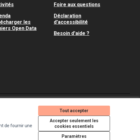
ivités
Foire aux questions
enda
Déclaration
lécharger les
d'accessibilité
hiers Open Data
Besoin d'aide ?
Je participe ! sur X
Je participe ! sur Faceboo
Je participe ! sur In
Tout accepter
(Lien externe)
(Lien externe)
(Lien externe)
Accepter seulement les
nt de fournir une
cookies essentiels
Licence Creative Comm
(Lien externe)
Paramètres