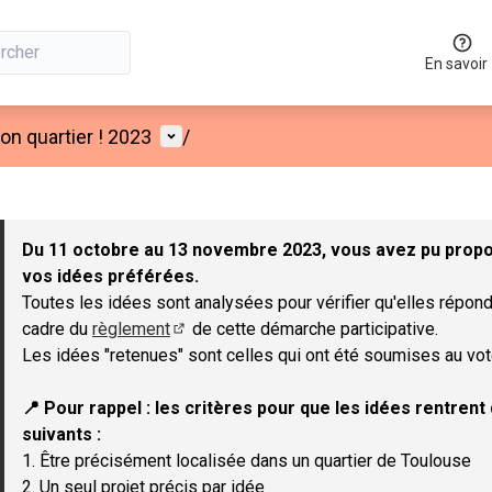
En savoir
Menu utilisateur
n quartier ! 2023
/
 la carte
 suivant est une carte qui présente les éléments de cette page co
Du 11 octobre au 13 novembre 2023, vous avez pu propos
vos idées préférées.
Toutes les idées sont analysées pour vérifier qu'elles répond
cadre du
règlement
de cette démarche participative.
(Lien externe)
Les idées "retenues" sont celles qui ont été soumises au vot
📍 Pour rappel : les critères pour que les idées rentren
suivants :
1. Être précisément localisée dans un quartier de Toulouse
2. Un seul projet précis par idée