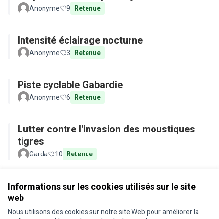
Anonyme
9
Retenue
Intensité éclairage nocturne
Anonyme
3
Retenue
Piste cyclable Gabardie
Anonyme
6
Retenue
Lutter contre l'invasion des moustiques
tigres
Garda
10
Retenue
Voir toutes les propositions retirées
Informations sur les cookies utilisés sur le site
web
Nous utilisons des cookies sur notre site Web pour améliorer la
Conditions d'utilisation