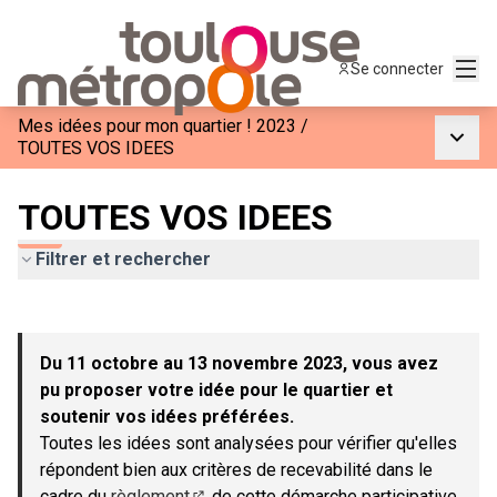
Menu
Se connecter
Mes idées pour mon quartier ! 2023
/
Menu p
TOUTES VOS IDEES
TOUTES VOS IDEES
Filtrer et rechercher
Passer la carte
Leaflet
|
©
OpenStreetMap
contributors
L'élément suivant est une carte qui présente les éléments de c
+
Du 11 octobre au 13 novembre 2023, vous avez
−
pu proposer votre idée pour le quartier et
soutenir vos idées préférées.
Toutes les idées sont analysées pour vérifier qu'elles
répondent bien aux critères de recevabilité dans le
cadre du
règlement
de cette démarche participative.