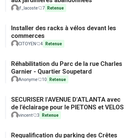
aux jardinières abandonnées
jf_lacoste
7
Retenue
Installer des racks à vélos devant les
commerces
CITOYEN
4
Retenue
Réhabilitation du Parc de la rue Charles
Garnier - Quartier Soupetard
Anonyme
10
Retenue
SECURISER l'AVENUE D'ATLANTA avec
de l'éclairage pour le PIETONS et VELOS
vincent
3
Retenue
Requalification du parking des Crêtes