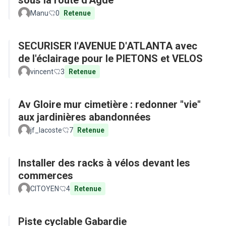
sous la route d'Agde
Manu
0
Retenue
SECURISER l'AVENUE D'ATLANTA avec
de l'éclairage pour le PIETONS et VELOS
vincent
3
Retenue
Av Gloire mur cimetière : redonner "vie"
aux jardinières abandonnées
jf_lacoste
7
Retenue
Installer des racks à vélos devant les
commerces
CITOYEN
4
Retenue
Piste cyclable Gabardie