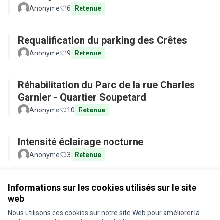
Anonyme
6
Retenue
Requalification du parking des Crêtes
Anonyme
9
Retenue
Réhabilitation du Parc de la rue Charles
Garnier - Quartier Soupetard
Anonyme
10
Retenue
Intensité éclairage nocturne
Anonyme
3
Retenue
Voir toutes les propositions retirées
Informations sur les cookies utilisés sur le site
web
Nous utilisons des cookies sur notre site Web pour améliorer la
Conditions d'utilisation