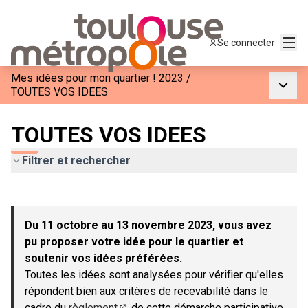
Menu
Se connecter
Mes idées pour mon quartier ! 2023
/
Menu p
TOUTES VOS IDEES
TOUTES VOS IDEES
Filtrer et rechercher
Passer la carte
Leaflet
|
©
OpenStreetMap
contributors
L'élément suivant est une carte qui présente les éléments de c
+
Du 11 octobre au 13 novembre 2023, vous avez
−
pu proposer votre idée pour le quartier et
soutenir vos idées préférées.
Toutes les idées sont analysées pour vérifier qu'elles
répondent bien aux critères de recevabilité dans le
cadre du
règlement
de cette démarche participative.