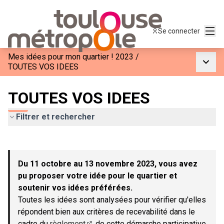
Menu
Se connecter
Mes idées pour mon quartier ! 2023
/
Menu p
TOUTES VOS IDEES
TOUTES VOS IDEES
Filtrer et rechercher
Passer la carte
Leaflet
|
©
OpenStreetMap
contributors
L'élément suivant est une carte qui présente les éléments de c
+
Du 11 octobre au 13 novembre 2023, vous avez
−
pu proposer votre idée pour le quartier et
soutenir vos idées préférées.
Toutes les idées sont analysées pour vérifier qu'elles
répondent bien aux critères de recevabilité dans le
cadre du
règlement
de cette démarche participative.